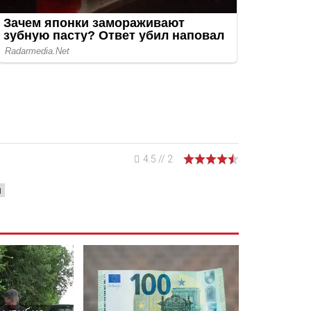
4.5
//
2
ы