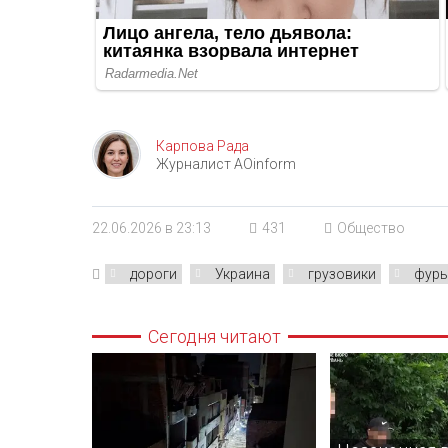
Карпова Рада
Журналист AOinform
22.06.2026 в 23:13
431
Общество
дороги
Украина
грузовики
фур
Сегодня читают