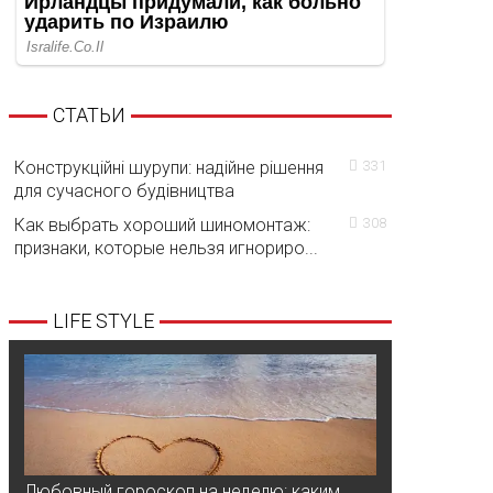
СТАТЬИ
Конструкційні шурупи: надійне рішення
331
для сучасного будівництва
Как выбрать хороший шиномонтаж:
308
признаки, которые нельзя игнориро...
LIFE STYLE
Любовный гороскоп на неделю: каким