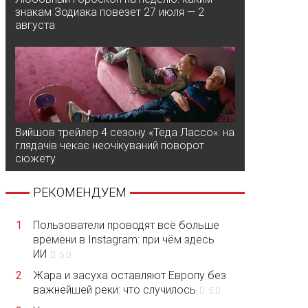
знакам Зодиака повезет 27 июля — 2
августа
Вийшов трейлер 4 сезону «Теда Лассо»: на
глядачів чекає неочікуваний поворот
сюжету
РЕКОМЕНДУЕМ
1
Пользователи проводят всё больше
времени в Instagram: при чём здесь
ИИ
5.0
2
Жара и засуха оставляют Европу без
важнейшей реки: что случилось
5.0