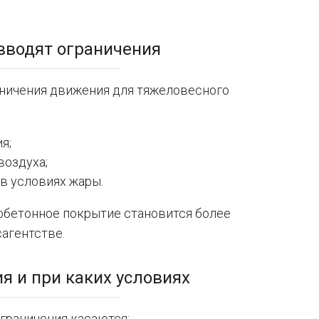
 вводят ограничения
аничения движения для тяжеловесного
я;
воздуха;
в условиях жары.
обетонное покрытие становится более
сагентстве.
я и при каких условиях
граничения касаются: