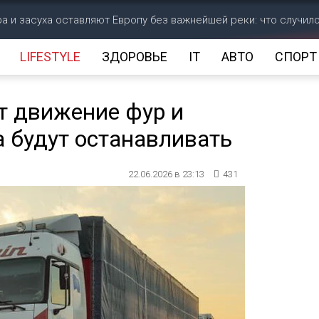
а и засуха оставляют Европу без важнейшей реки: что случил
LIFESTYLE
ЗДОРОВЬЕ
IT
АВТО
СПОРТ
т движение фур и
да будут останавливать
22.06.2026 в 23:13
431