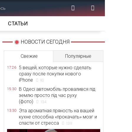
ось
СТАТЬИ
НОВОСТИ СЕГОДНЯ
Свежие
Популярные
5 вещей, которые нужно сделать
17:26
сразу после покупки нового
iPhone
93
В Одесі автомобіль провалився під
15:30
землю просто під час руху
(фото)
134
Эта ароматная пряность на вашей
13:30
кухне способна «прокачать» мозг и
спасти от стресса
139