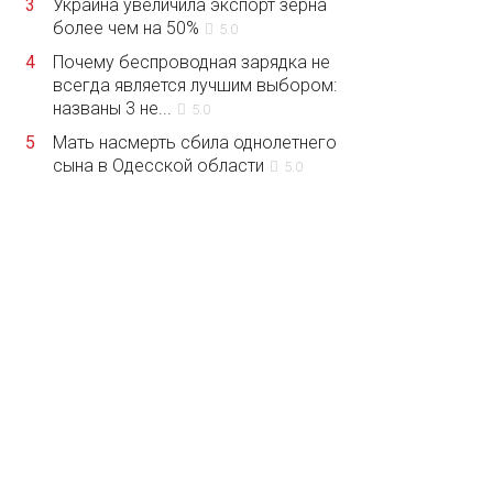
3
Украина увеличила экспорт зерна
более чем на 50%
5.0
4
Почему беспроводная зарядка не
всегда является лучшим выбором:
названы 3 не...
5.0
5
Мать насмерть сбила однолетнего
сына в Одесской области
5.0