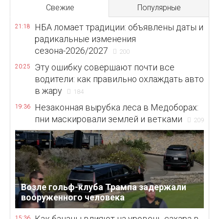
Свежие
Популярные
НБА ломает традиции: объявлены даты и
21:18
радикальные изменения
сезона-2026/2027
200
Эту ошибку совершают почти все
20:25
водители: как правильно охлаждать авто
в жару
184
Незаконная вырубка леса в Медоборах:
19:36
пни маскировали землей и ветками
209
Возле гольф-клуба Трампа задержали
вооруженного человека
Как бананы влияют на уровень сахара в
15:36