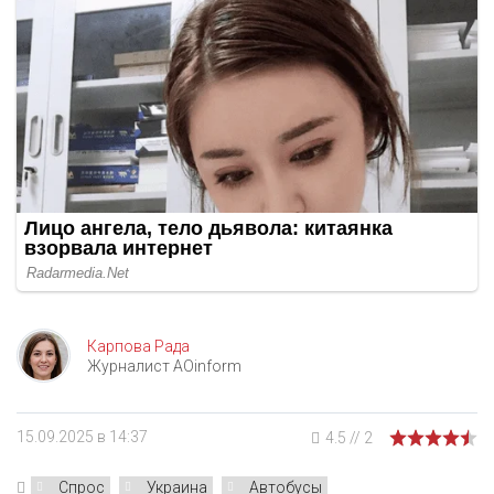
Карпова Рада
Журналист AOinform
15.09.2025 в 14:37
4.5
//
2
Спрос
Украина
Автобусы