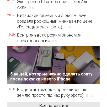
Экс-тренер Шахтера возглавил Аль-
21:31
Ахли
69
Китайский семейный люкс: Huawei
20:32
создала роскошный минивэн по цене
«Гелендвагена» (фото)
74
Венгрия ввела режим экономии
19:29
электроэнергии
83
5 вещей, которые нужно сделать сразу
после покупки нового iPhone
В Одесі автомобіль провалився під
15:30
землю просто під час руху (фото)
169
Все новости