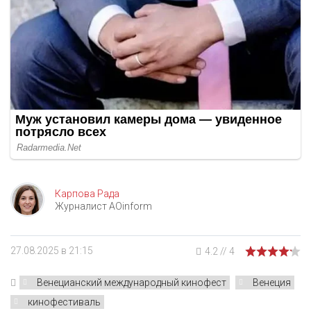
Карпова Рада
Журналист AOinform
27.08.2025 в 21:15
4.2
//
4
Венецианский международный кинофест
Венеция
кинофестиваль