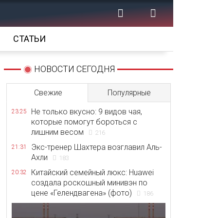
СТАТЬИ
НОВОСТИ СЕГОДНЯ
Свежие
Популярные
Не только вкусно: 9 видов чая,
23:25
которые помогут бороться с
лишним весом
216
Экс-тренер Шахтера возглавил Аль-
21:31
Ахли
183
Китайский семейный люкс: Huawei
20:32
создала роскошный минивэн по
цене «Гелендвагена» (фото)
186