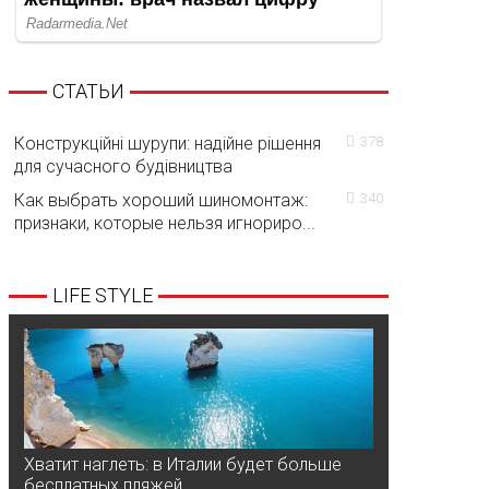
СТАТЬИ
Конструкційні шурупи: надійне рішення
378
для сучасного будівництва
Как выбрать хороший шиномонтаж:
340
признаки, которые нельзя игнориро...
LIFE STYLE
Хватит наглеть: в Италии будет больше
бесплатных пляжей