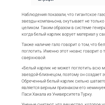
Наблюдения показали, что гигантское газ
звезды-компаньона, окутывает не только 
целиком. Таким образом в системе генер
когда белый карлик ворует материал у св
Также наличие гало говорит о том, что б
поглотить. Именно этот нюанс говорит о 
сверхновой.
«Белый карлик не может поглотить всю м
звездой-близнецом, поэтому он создает э
Обреченный белый карлик сильно шатается
является верным признаком его неминуем
Паси Хакала из Университета Турку.
Ученые считают, что вещество, которое у