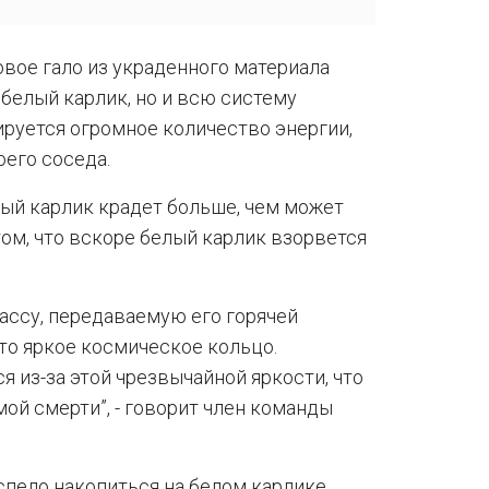
овое гало из украденного материала
белый карлик, но и всю систему
ируется огромное количество энергии,
оего соседа.
елый карлик крадет больше, чем может
том, что вскоре белый карлик взорвется
ассу, передаваемую его горячей
то яркое космическое кольцо.
 из-за этой чрезвычайной яркости, что
ой смерти”, - говорит член команды
спело накопиться на белом карлике,