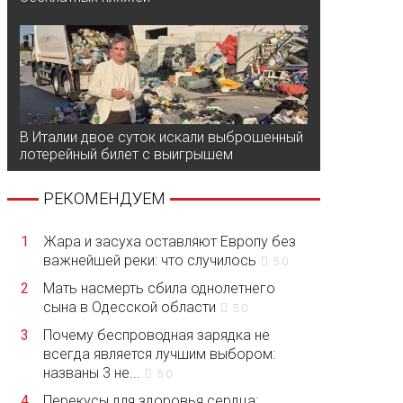
В Италии двое суток искали выброшенный
лотерейный билет с выигрышем
РЕКОМЕНДУЕМ
1
Жара и засуха оставляют Европу без
важнейшей реки: что случилось
5.0
2
Мать насмерть сбила однолетнего
сына в Одесской области
5.0
3
Почему беспроводная зарядка не
всегда является лучшим выбором:
названы 3 не...
5.0
4
Перекусы для здоровья сердца: