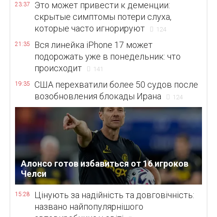
Это может привести к деменции:
23:37
скрытые симптомы потери слуха,
которые часто игнорируют
124
Вся линейка iPhone 17 может
21:35
подорожать уже в понедельник: что
происходит
141
США перехватили более 50 судов после
19:35
возобновления блокады Ирана
124
Алонсо готов избавиться от 16 игроков
Челси
Цінують за надійність та довговічність:
15:28
названо найпопулярнішого