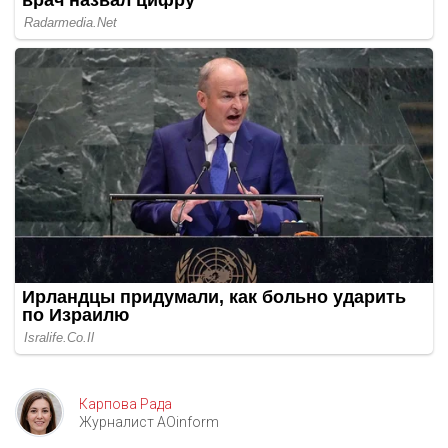
Карпова Рада
Журналист AOinform