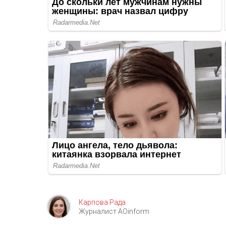
Карпова Рада
Журналист AOinform