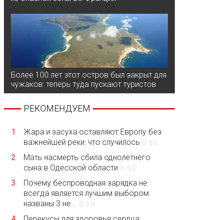
Более 100 лет этот остров был закрыт для
чужаков: теперь туда пускают туристов
РЕКОМЕНДУЕМ
1
Жара и засуха оставляют Европу без
важнейшей реки: что случилось
5.0
2
Мать насмерть сбила однолетнего
сына в Одесской области
5.0
3
Почему беспроводная зарядка не
всегда является лучшим выбором:
названы 3 не...
5.0
4
Перекусы для здоровья сердца: