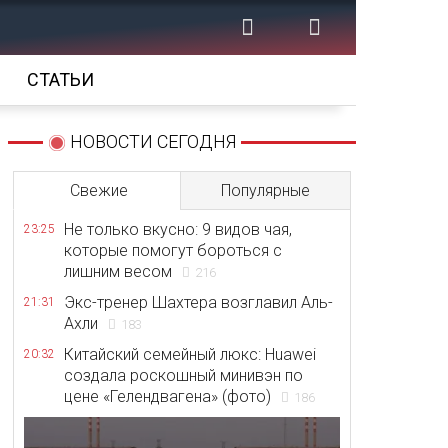
СТАТЬИ
НОВОСТИ СЕГОДНЯ
Свежие
Популярные
Не только вкусно: 9 видов чая,
23:25
которые помогут бороться с
лишним весом
216
Экс-тренер Шахтера возглавил Аль-
21:31
Ахли
183
Китайский семейный люкс: Huawei
20:32
создала роскошный минивэн по
цене «Гелендвагена» (фото)
186