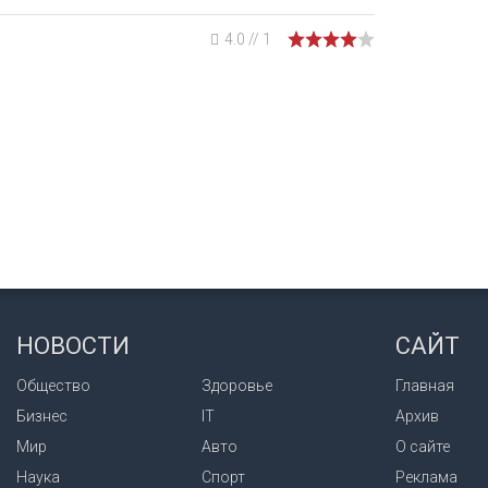
4.0
//
1
НОВОСТИ
САЙТ
Общество
Здоровье
Главная
Бизнес
IT
Архив
Мир
Авто
О сайте
Наука
Спорт
Реклама