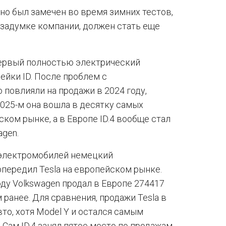
о был замечен во время зимних тестов,
 задумке компании, должен стать еще
 первый полностью электрический
ейки ID. После проблем с
повлияли на продажи в 2024 году,
2025-м она вошла в десятку самых
ком рынке, а в Европе ID.4 вообще стал
gen.
 электромобилей немецкий
опередил Tesla на европейском рынке.
ду Volkswagen продал в Европе 274417
 ранее. Для сравнения, продажи Tesla в
вто, хотя Model Y и остался самым
Сам ID.4 занял пятое место по продажам