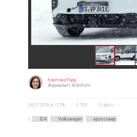
Карпова Рада
Журналист AOinform
24.01.2026 в 13:28
355
Авто
ID.4
Volkswagen
кроссовер