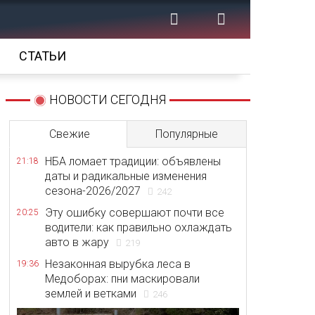
СТАТЬИ
НОВОСТИ СЕГОДНЯ
Свежие
Популярные
НБА ломает традиции: объявлены
21:18
даты и радикальные изменения
сезона-2026/2027
242
Эту ошибку совершают почти все
20:25
водители: как правильно охлаждать
авто в жару
219
Незаконная вырубка леса в
19:36
Медоборах: пни маскировали
землей и ветками
246