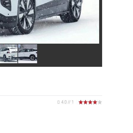
4.0
//
1