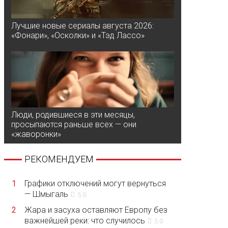
Лучшие новые сериалы августа 2026:
«Фонари», «Осколки» и «Тэд Лассо»
Люди, родившиеся в эти месяцы,
просыпаются раньше всех — они
«жаворонки»
РЕКОМЕНДУЕМ
1
Графики отключений могут вернуться
— Шмыгаль
5.0
2
Жара и засуха оставляют Европу без
важнейшей реки: что случилось
5.0