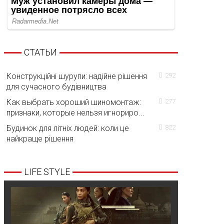
СТАТЬИ
Конструкційні шурупи: надійне рішення
292
для сучасного будівництва
Как выбрать хороший шиномонтаж:
277
признаки, которые нельзя игнориро...
Будинок для літніх людей: коли це
822
найкраще рішення
LIFE STYLE