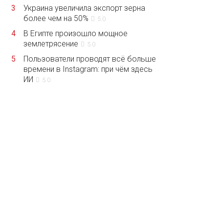
3
Украина увеличила экспорт зерна
более чем на 50%
5.0
4
В Египте произошло мощное
землетрясение
5.0
5
Пользователи проводят всё больше
времени в Instagram: при чём здесь
ИИ
5.0