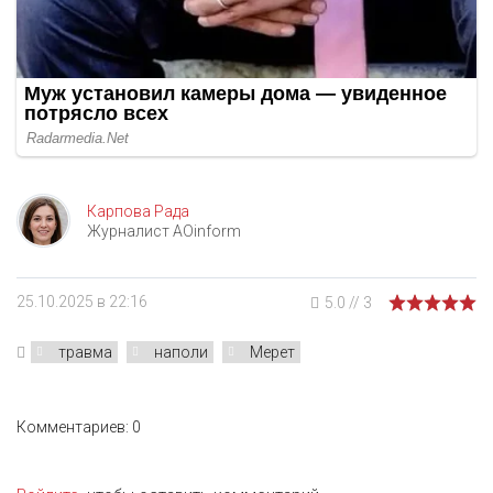
Карпова Рада
Журналист AOinform
25.10.2025 в 22:16
5.0
//
3
травма
наполи
Мерет
Комментариев: 0