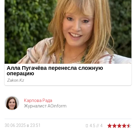
Карпова Рада
Журналист AOinform
30.06.2025 в 23:51
4.5
//
4