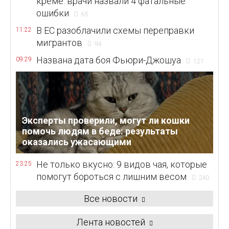
креме: врачи назвали 4 фатальные
ошибки
65
В ЕС разоблачили схемы переправки
11:22
мигрантов
94
Названа дата боя Фьюри-Джошуа
09:29
121
Эксперты проверили, могут ли кошки
помочь людям в беде: результаты
оказались ужасающими
Не только вкусно: 9 видов чая, которые
23:25
помогут бороться с лишним весом
240
Все новости
Лента новостей