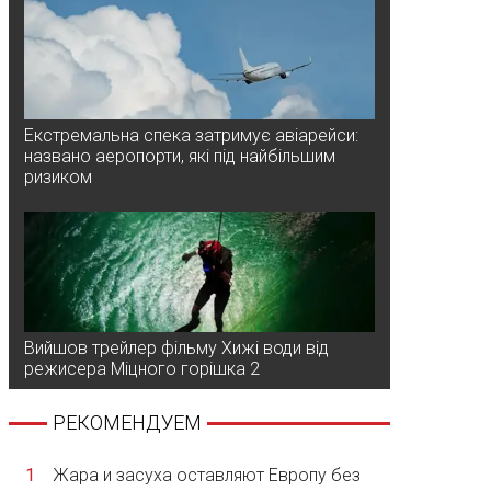
Екстремальна спека затримує авіарейси:
названо аеропорти, які під найбільшим
ризиком
Вийшов трейлер фільму Хижі води від
режисера Міцного горішка 2
РЕКОМЕНДУЕМ
1
Жара и засуха оставляют Европу без