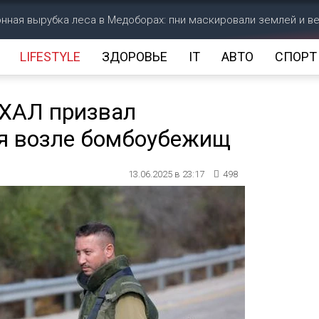
нная вырубка леса в Медоборах: пни маскировали землей и в
LIFESTYLE
ЗДОРОВЬЕ
IT
АВТО
СПОРТ
АХАЛ призвал
ся возле бомбоубежищ
13.06.2025 в 23:17
498