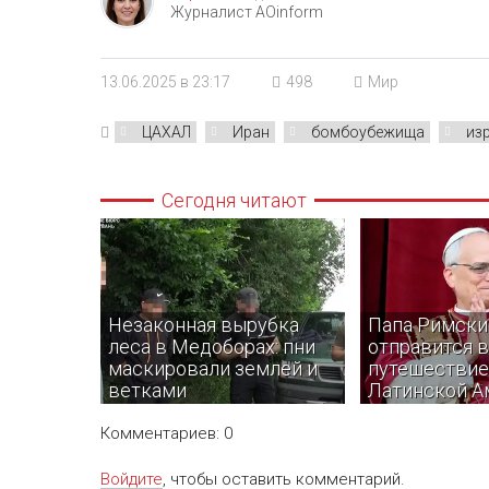
Журналист AOinform
13.06.2025 в 23:17
498
Мир
ЦАХАЛ
Иран
бомбоубежища
из
Сегодня читают
Незаконная вырубка
Папа Римски
леса в Медоборах: пни
отправится в
маскировали землей и
путешествие
ветками
Латинской А
Комментариев: 0
Войдите
, чтобы оставить комментарий.