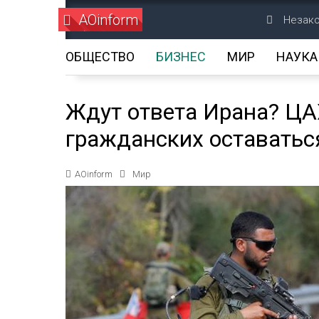
AOinform
Незако
ОБЩЕСТВО
БИЗНЕС
МИР
НАУКА
Ждут ответа Ирана? Ц
гражданских оставать
AOinform
Мир