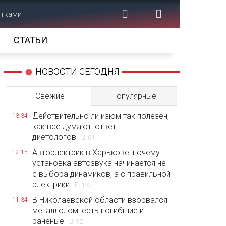
етками
СТАТЬИ
НОВОСТИ СЕГОДНЯ
Свежие
Популярные
Действительно ли изюм так полезен,
13:34
как все думают: ответ
диетологов
61
Автоэлектрик в Харькове: почему
12:15
установка автозвука начинается не
с выбора динамиков, а с правильной
электрики
153
В Николаевской области взорвался
11:34
металлолом: есть погибшие и
раненые
92