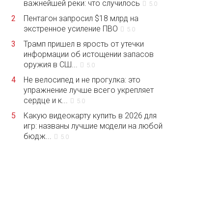
важнейшей реки: что случилось
5.0
2
Пентагон запросил $18 млрд на
экстренное усиление ПВО
5.0
3
Трамп пришел в ярость от утечки
информации об истощении запасов
оружия в СШ...
5.0
4
Не велосипед и не прогулка: это
упражнение лучше всего укрепляет
сердце и к...
5.0
5
Какую видеокарту купить в 2026 для
игр: названы лучшие модели на любой
бюдж...
5.0