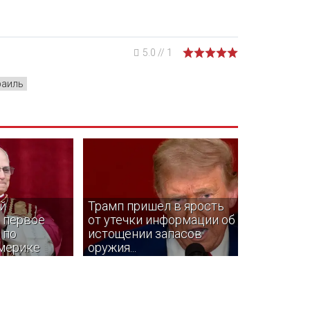
5.0
//
1
раиль
й
Трамп пришел в ярость
 первое
от утечки информации об
 по
истощении запасов
мерике
оружия...