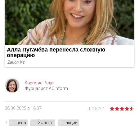
Карпова Рада
Журналист AOinform
08.09.2025 в 18:37
4.5
//
4
цена
Золото
акции