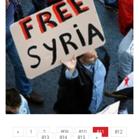
«
1
2
...
809
810
811
812
813
814
815
»