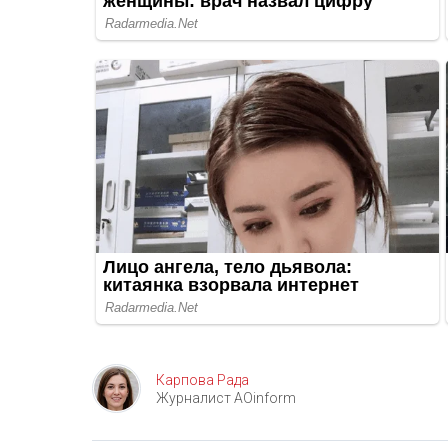
Карпова Рада
Журналист AOinform