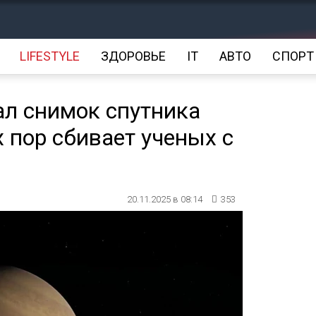
LIFESTYLE
ЗДОРОВЬЕ
IT
АВТО
СПОРТ
ал снимок спутника
х пор сбивает ученых с
20.11.2025 в 08:14
353