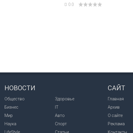
0.0
НОВОСТИ
САЙТ
Общество
Здоровье
Главная
Бизнес
IT
Архив
Мир
Авто
О сайте
Наука
Спорт
Реклама
LifeStyle
Статьи
Контакты