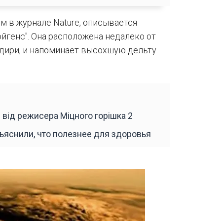
м в журнале Nature, описывается
йгенс". Она расположена недалеко от
Адири, и напоминает высохшую дельту
 від режисера Міцного горішка 2
бъяснили, что полезнее для здоровья