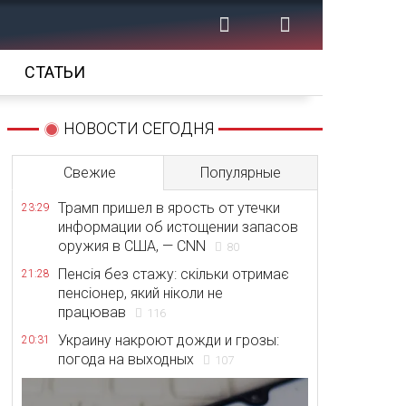
СТАТЬИ
НОВОСТИ СЕГОДНЯ
Свежие
Популярные
Трамп пришел в ярость от утечки
23:29
информации об истощении запасов
оружия в США, — CNN
80
Пенсія без стажу: скільки отримає
21:28
пенсіонер, який ніколи не
працював
116
Украину накроют дожди и грозы:
20:31
погода на выходных
107