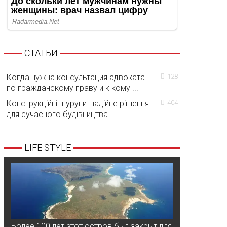
СТАТЬИ
Когда нужна консультация адвоката
128
по гражданскому праву и к кому ...
Конструкційні шурупи: надійне рішення
404
для сучасного будівництва
LIFE STYLE
Более 100 лет этот остров был закрыт для