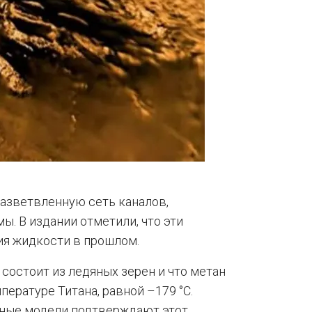
азветвленную сеть каналов,
. В издании отметили, что эти
ия жидкости в прошлом.
 состоит из ледяных зерен и что метан
пературе Титана, равной –179 °C.
ные модели подтверждают этот