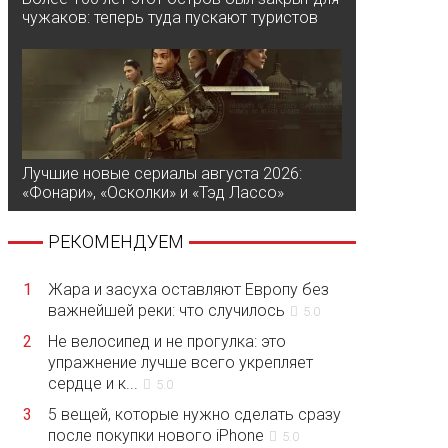
чужаков: теперь туда пускают туристов
Лучшие новые сериалы августа 2026:
«Фонари», «Осколки» и «Тэд Лассо»
РЕКОМЕНДУЕМ
1
Жара и засуха оставляют Европу без
важнейшей реки: что случилось
5.0
2
Не велосипед и не прогулка: это
упражнение лучше всего укрепляет
сердце и к...
5.0
3
5 вещей, которые нужно сделать сразу
после покупки нового iPhone
5.0