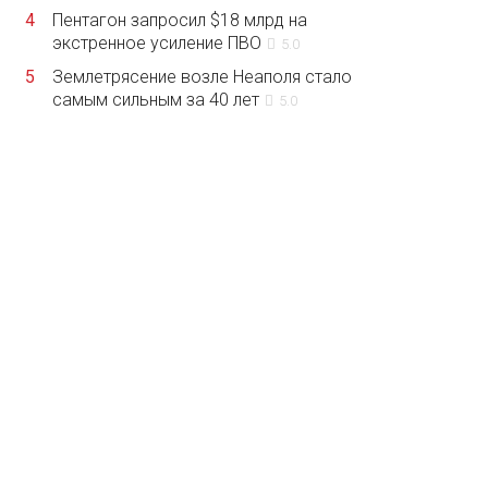
4
Пентагон запросил $18 млрд на
экстренное усиление ПВО
5.0
5
Землетрясение возле Неаполя стало
самым сильным за 40 лет
5.0