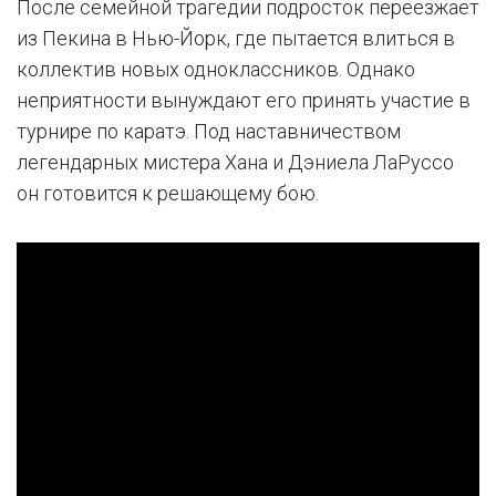
После семейной трагедии подросток переезжает
из Пекина в Нью-Йорк, где пытается влиться в
коллектив новых одноклассников. Однако
неприятности вынуждают его принять участие в
турнире по каратэ. Под наставничеством
легендарных мистера Хана и Дэниела ЛаРуссо
он готовится к решающему бою.