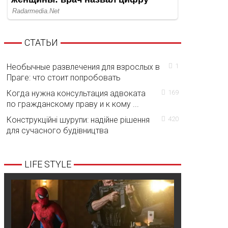
СТАТЬИ
Необычные развлечения для взрослых в
1
Праге: что стоит попробовать
Когда нужна консультация адвоката
169
по гражданскому праву и к кому ...
Конструкційні шурупи: надійне рішення
420
для сучасного будівництва
LIFE STYLE