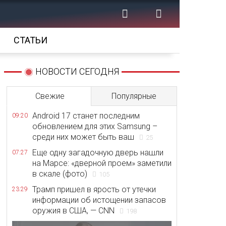
СТАТЬИ
НОВОСТИ СЕГОДНЯ
Свежие
Популярные
Android 17 станет последним
09:20
обновлением для этих Samsung –
среди них может быть ваш
25
Еще одну загадочную дверь нашли
07:27
на Марсе: «дверной проем» заметили
в скале (фото)
105
Трамп пришел в ярость от утечки
23:29
информации об истощении запасов
оружия в США, — CNN
198