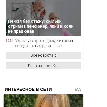
Пенсія без стажу: скільки
отримає пенсіонер, який ніколи
не працював
Украину накроют дожди и грозы:
20:31
погода на выходных
149
Все новости
Лента новостей