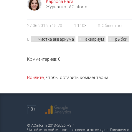
Карпова Рада
Журналист AOinform
27.06.2016 в 15:20
1103
Общество
чистка аквариума
аквариум
рыбки
Комментариев: 0
Войдите
, чтобы оставить комментарий.
18+
© AOinform 2013-2026. v.3.4
Читайте на сайте главные новости за сегодня. Ежедневно