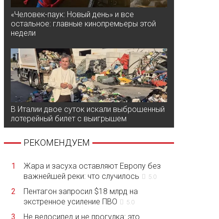
«Человек-паук: Новый день» и все
остальное: главные кинопремьеры этой
недели
В Италии двое суток искали выброшенный
лотерейный билет с выигрышем
РЕКОМЕНДУЕМ
1
Жара и засуха оставляют Европу без
важнейшей реки: что случилось
5.0
2
Пентагон запросил $18 млрд на
экстренное усиление ПВО
5.0
3
Не велосипед и не прогулка: это