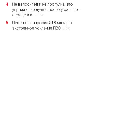
4
Не велосипед и не прогулка: это
упражнение лучше всего укрепляет
сердце и к...
5.0
5
Пентагон запросил $18 млрд на
экстренное усиление ПВО
5.0