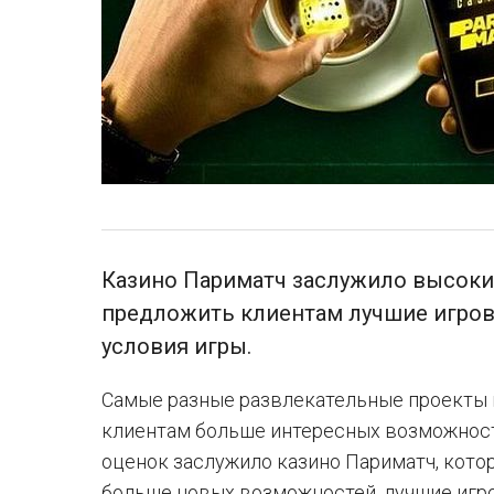
Казино Париматч заслужило высоких
предложить клиентам лучшие игров
условия игры.
Самые разные развлекательные проекты 
клиентам больше интересных возможност
оценок заслужило казино Париматч, кото
больше новых возможностей, лучшие игро