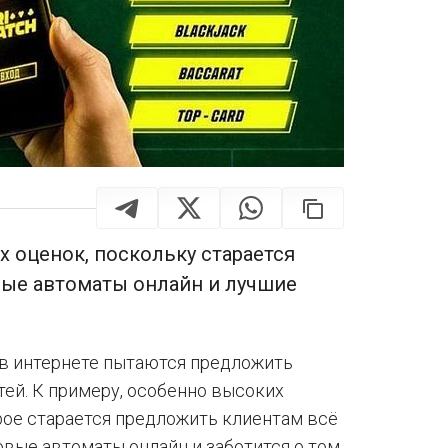
 оценок, поскольку старается
ые автоматы онлайн и лучшие
в интернете пытаются предложить
ей. К примеру, особенно высоких
рое старается предложить клиентам всё
вые автоматы онлайн и заботится о том,