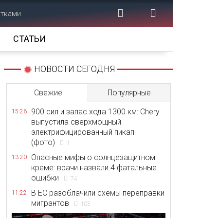
етками
СТАТЬИ
НОВОСТИ СЕГОДНЯ
Свежие
Популярные
900 сил и запас хода 1300 км: Chery
15:26
выпустила сверхмощный
электрифицированный пикап
(фото)
1
Опасные мифы о солнцезащитном
13:20
креме: врачи назвали 4 фатальные
ошибки
74
В ЕС разоблачили схемы переправки
11:22
мигрантов
103