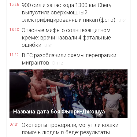
900 сил и запас хода 1300 км: Chery
15:26
выпустила сверхмощный
электрифицированный пикап (фото)
61
Опасные мифы о солнцезащитном
13:20
креме: врачи назвали 4 фатальные
ошибки
81
В ЕС разоблачили схемы переправки
11:22
мигрантов
112
Названа дата боя Фьюри-Джошуа
Эксперты проверили, могут ли кошки
07:31
помочь людям в беде: результаты