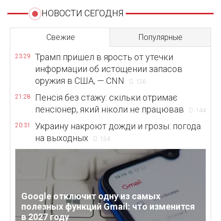
НОВОСТИ СЕГОДНЯ
Свежие
Популярные
Трамп пришел в ярость от утечки
23:29
информации об истощении запасов
оружия в США, — CNN
136
Пенсія без стажу: скільки отримає
21:28
пенсіонер, який ніколи не працював
144
Украину накроют дожди и грозы: погода
20:31
на выходных
134
Google отключит одну из самых
полезных функций Gmail: что изменится
в 2027 году