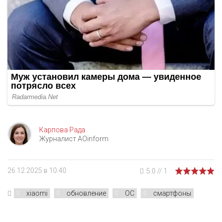
Карпова Рада
Журналист AOinform
26.12.2025 в 10:40
5.0
//
1
xiaomi
обновление
ОС
смартфоны