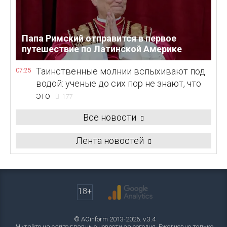
Папа Римский отправится в первое
путешествие по Латинской Америке
Таинственные молнии вспыхивают под
07:25
водой: ученые до сих пор не знают, что
это
177
Все новости
Лента новостей
18+
© AOinform 2013-2026. v.3.4
Читайте на сайте главные новости за сегодня. Ежедневно только