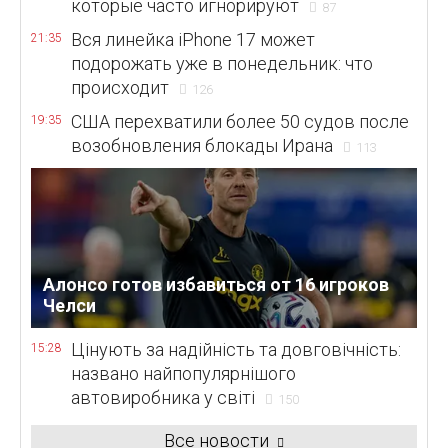
которые часто игнорируют
87
Вся линейка iPhone 17 может
21:35
подорожать уже в понедельник: что
происходит
126
США перехватили более 50 судов после
19:35
возобновления блокады Ирана
113
Алонсо готов избавиться от 16 игроков
Челси
Цінують за надійність та довговічність:
15:28
названо найпопулярнішого
автовиробника у світі
150
Все новости