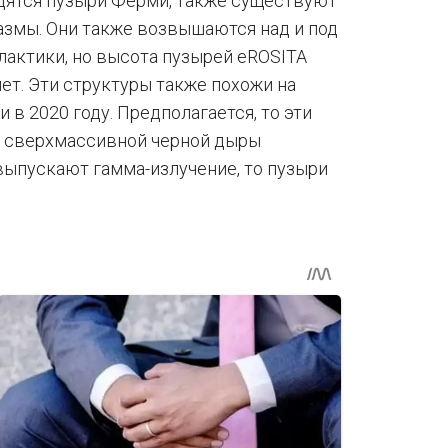
ходятся пузыри Ферми, также существуют
лазмы. Они также возвышаются над и под
лактики, но высота пузырей eROSITA
лет. Эти структуры также похожи на
 в 2020 году. Предполагается, то эти
ю сверхмассивной черной дыры
выпускают гамма-излучение, то пузыри