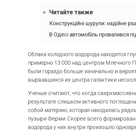
Читайте также
Конструкційні шурупи: надійне рі
В Одесі автомобіль провалився пі
Облака холодного водорода находятся гл
примерно 13 000 над центром Млечного Пу
были гораздо больше изначально и вероя
вырвавшихся из центра галактики нескол
Ученые считают, что когда сверхмассивн
результате слишком активного поглощени
собой материю, которая находилась рядом
пузыри Ферми. Скорее всего формировани
водорода у них внутри произошло одновр