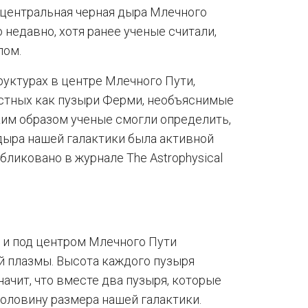
 центральная черная дыра Млечного
недавно, хотя ранее ученые считали,
лом.
руктурах в центре Млечного Пути,
естных как пузыри Ферми, необъяснимые
ким образом ученые смогли определить,
дыра нашей галактики была активной
ликовано в журнале The Astrophysical
д и под центром Млечного Пути
ей плазмы. Высота каждого пузыря
начит, что вместе два пузыря, которые
оловину размера нашей галактики.