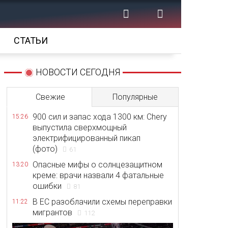
СТАТЬИ
НОВОСТИ СЕГОДНЯ
Свежие
Популярные
900 сил и запас хода 1300 км: Chery
15:26
выпустила сверхмощный
электрифицированный пикап
(фото)
61
Опасные мифы о солнцезащитном
13:20
креме: врачи назвали 4 фатальные
ошибки
81
В ЕС разоблачили схемы переправки
11:22
мигрантов
112