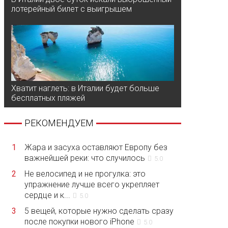
лотерейный билет с выигрышем
Хватит наглеть: в Италии будет больше
бесплатных пляжей
РЕКОМЕНДУЕМ
1
Жара и засуха оставляют Европу без
важнейшей реки: что случилось
5.0
2
Не велосипед и не прогулка: это
упражнение лучше всего укрепляет
сердце и к...
5.0
3
5 вещей, которые нужно сделать сразу
после покупки нового iPhone
5.0