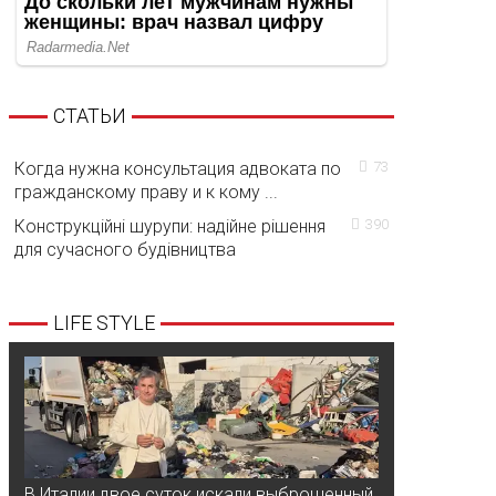
СТАТЬИ
Когда нужна консультация адвоката по
73
гражданскому праву и к кому ...
Конструкційні шурупи: надійне рішення
390
для сучасного будівництва
LIFE STYLE
В Италии двое суток искали выброшенный