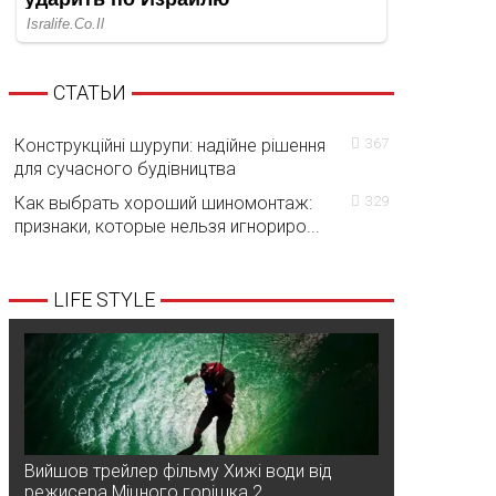
СТАТЬИ
Конструкційні шурупи: надійне рішення
367
для сучасного будівництва
Как выбрать хороший шиномонтаж:
329
признаки, которые нельзя игнориро...
LIFE STYLE
Вийшов трейлер фільму Хижі води від
режисера Міцного горішка 2