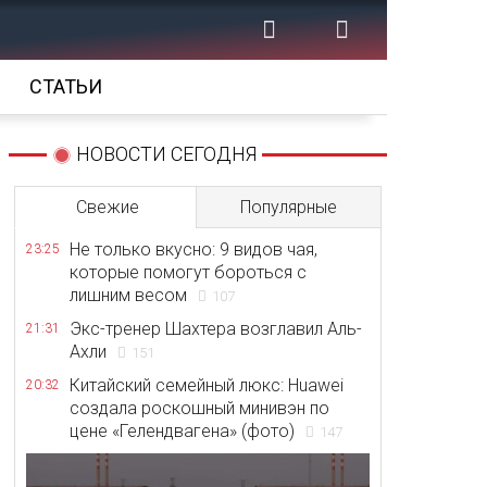
СТАТЬИ
НОВОСТИ СЕГОДНЯ
Свежие
Популярные
Не только вкусно: 9 видов чая,
23:25
которые помогут бороться с
лишним весом
107
Экс-тренер Шахтера возглавил Аль-
21:31
Ахли
151
Китайский семейный люкс: Huawei
20:32
создала роскошный минивэн по
цене «Гелендвагена» (фото)
147