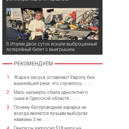
В Италии двое суток искали выброшенный
лотерейный билет с выигрышем
РЕКОМЕНДУЕМ
1
Жара и засуха оставляют Европу без
важнейшей реки: что случилось
5.0
2
Мать насмерть сбила однолетнего
сына в Одесской области
5.0
3
Почему беспроводная зарядка не
всегда является лучшим выбором:
названы 3 не...
5.0
4
Пентагон запросил $18 млрд на