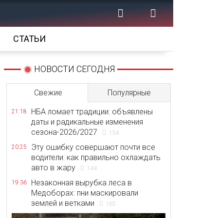
СТАТЬИ
НОВОСТИ СЕГОДНЯ
Свежие
Популярные
НБА ломает традиции: объявлены
21:18
даты и радикальные изменения
сезона-2026/2027
154
Эту ошибку совершают почти все
20:25
водители: как правильно охлаждать
авто в жару
144
Незаконная вырубка леса в
19:36
Медоборах: пни маскировали
землей и ветками
163