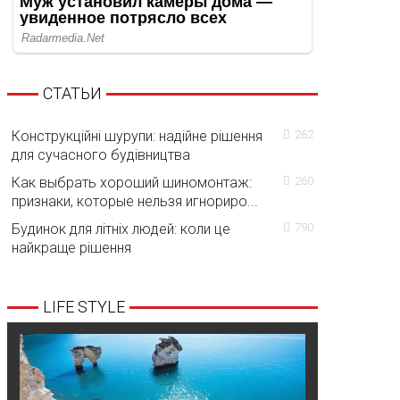
СТАТЬИ
Конструкційні шурупи: надійне рішення
262
для сучасного будівництва
Как выбрать хороший шиномонтаж:
260
признаки, которые нельзя игнориро...
Будинок для літніх людей: коли це
790
найкраще рішення
LIFE STYLE