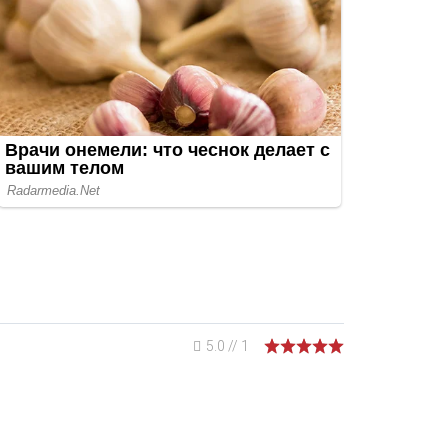
5.0
//
1