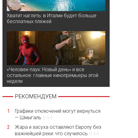
Хватит наглеть: в Италии будет больше
бесплатных пляжей
«Человек-паук: Новый день» и все
остальное: главные кинопремьеры этой
недели
РЕКОМЕНДУЕМ
1
Графики отключений могут вернуться
— Шмыгаль
5.0
2
Жара и засуха оставляют Европу без
важнейшей реки: что случилось
5.0