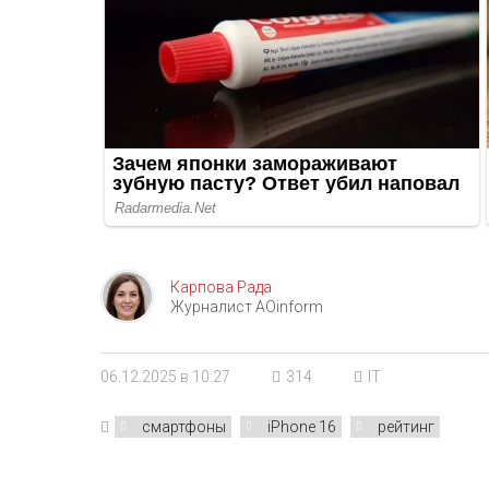
Карпова Рада
Журналист AOinform
06.12.2025 в 10:27
314
IT
смартфоны
iPhone 16
рейтинг