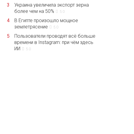
3
Украина увеличила экспорт зерна
более чем на 50%
5.0
4
В Египте произошло мощное
землетрясение
5.0
5
Пользователи проводят всё больше
времени в Instagram: при чём здесь
ИИ
5.0