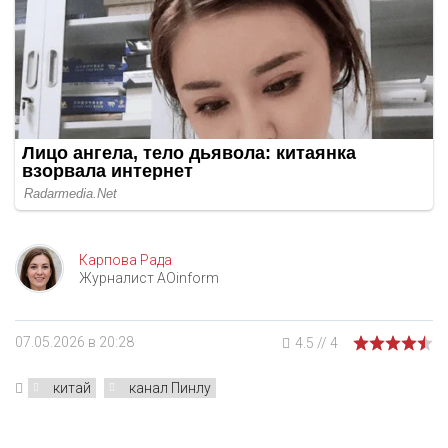
Карпова Рада
Журналист AOinform
07.05.2026 в 20:28
4.5
//
4
китай
канал Пинлу