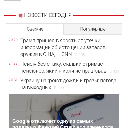
НОВОСТИ СЕГОДНЯ
Свежие
Популярные
Трамп пришел в ярость от утечки
23:29
информации об истощении запасов
оружия в США, — CNN
105
Пенсія без стажу: скільки отримає
21:28
пенсіонер, який ніколи не працював
139
Украину накроют дожди и грозы: погода
20:31
на выходных
129
Google отключит одну из самых
полезных функций Gmail: что изменится