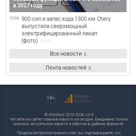
в 2027 году
900 сил и запас хода 1300 км: Chery
15:26
выпустила сверхмощный
электрифицированный пикап
(фото)
155
Все новости
Лента новостей
18+
© AOinform 2013-2026. v.3.4
Читайте на сайте главные новости за сегодня. Ежедневно только
важные, актуальные новости и события в удобном формате.
Продолжая просматривать сайт вы подтверждаете, что