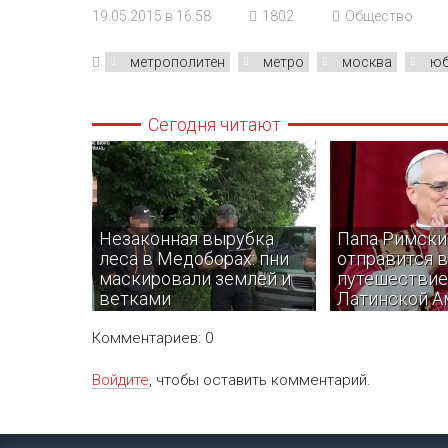
19.05.2015 в 16:58
1802
Общество
метрополитен
метро
москва
юб
Сегодня читают
Незаконная вырубка
Папа Римски
леса в Медоборах: пни
отправится в
маскировали землей и
путешествие
ветками
Латинской А
Комментариев: 0
Войдите
, чтобы оставить комментарий.
В Тернопольской области
Папа Римский Лев
правоохранители разоблачили
совершит Апост