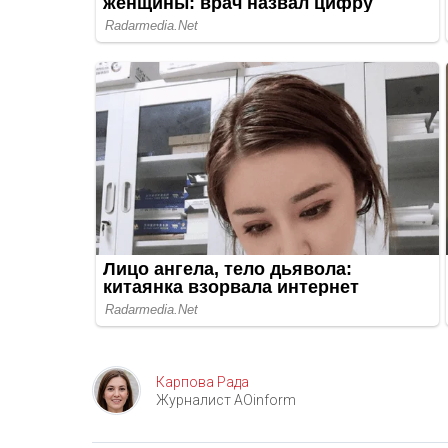
Карпова Рада
Журналист AOinform