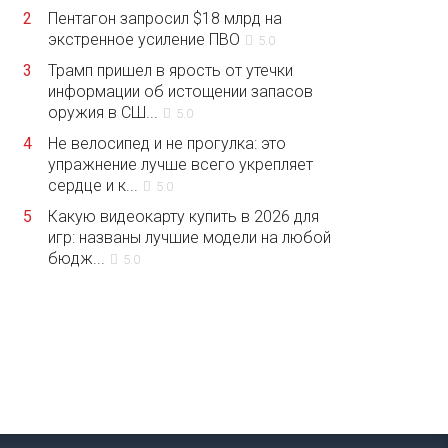
2
Пентагон запросил $18 млрд на
экстренное усиление ПВО
5.0
3
Трамп пришел в ярость от утечки
информации об истощении запасов
оружия в СШ...
5.0
4
Не велосипед и не прогулка: это
упражнение лучше всего укрепляет
сердце и к...
5.0
5
Какую видеокарту купить в 2026 для
игр: названы лучшие модели на любой
бюдж...
5.0