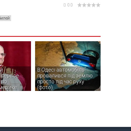
0.0
илей
й
В Одесі автомобіль
 первое
провалився під землю
 по
просто під час руху
мерике
(фото)
 XIV в ноябре
На місце події одразу прибули
ольское
рятувальники ДСНС.