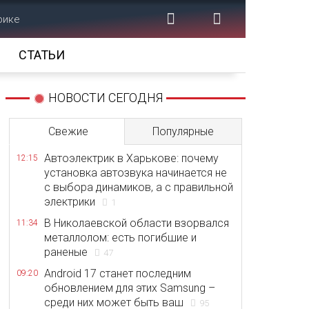
рике
СТАТЬИ
НОВОСТИ СЕГОДНЯ
Свежие
Популярные
Автоэлектрик в Харькове: почему
12:15
установка автозвука начинается не
с выбора динамиков, а с правильной
электрики
1
В Николаевской области взорвался
11:34
металлолом: есть погибшие и
раненые
47
Android 17 станет последним
09:20
обновлением для этих Samsung –
среди них может быть ваш
95