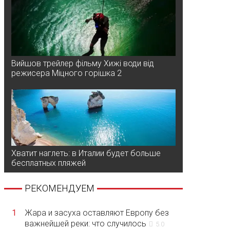
Вийшов трейлер фільму Хижі води від
режисера Міцного горішка 2
Хватит наглеть: в Италии будет больше
бесплатных пляжей
РЕКОМЕНДУЕМ
1
Жара и засуха оставляют Европу без
важнейшей реки: что случилось
5.0