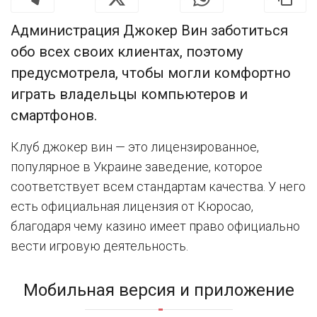
Администрация Джокер Вин заботиться
обо всех своих клиентах, поэтому
предусмотрела, чтобы могли комфортно
играть владельцы компьютеров и
смартфонов.
Клуб джокер вин — это лицензированное,
популярное в Украине заведение, которое
соответствует всем стандартам качества. У него
есть официальная лицензия от Кюросао,
благодаря чему казино имеет право официально
вести игровую деятельность.
Мобильная версия и приложение