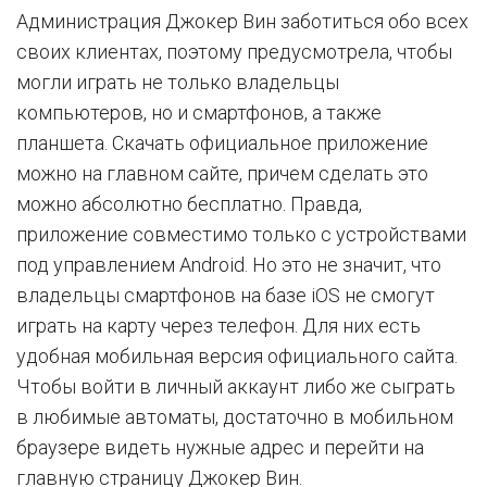
Администрация Джокер Вин заботиться обо всех
своих клиентах, поэтому предусмотрела, чтобы
могли играть не только владельцы
компьютеров, но и смартфонов, а также
планшета. Скачать официальное приложение
можно на главном сайте, причем сделать это
можно абсолютно бесплатно. Правда,
приложение совместимо только с устройствами
под управлением Android. Но это не значит, что
владельцы смартфонов на базе iOS не смогут
играть на карту через телефон. Для них есть
удобная мобильная версия официального сайта.
Чтобы войти в личный аккаунт либо же сыграть
в любимые автоматы, достаточно в мобильном
браузере видеть нужные адрес и перейти на
главную страницу Джокер Вин.