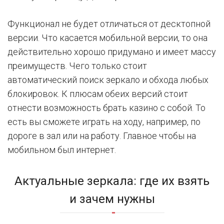
Функционал не будет отличаться от десктопной
версии. Что касается мобильной версии, то она
действительно хорошо придумано и имеет массу
преимуществ. Чего только стоит
автоматический поиск зеркало и обхода любых
блокировок. К плюсам обеих версий стоит
отнести возможность брать казино с собой. То
есть вы сможете играть на ходу, например, по
дороге в зал или на работу. Главное чтобы на
мобильном был интернет.
Актуальные зеркала: где их взять
и зачем нужны