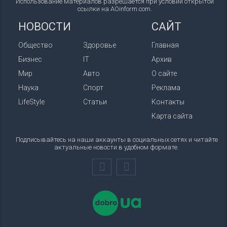
Использование материалов разрешается при условии открытой
ссылки на AOinform.com.
НОВОСТИ
САЙТ
Общество
Здоровье
Главная
Бизнес
IT
Архив
Мир
Авто
О сайте
Наука
Спорт
Реклама
LifeStyle
Статьи
Контакты
Карта сайта
Подписывайтесь на наши аккаунты в социальных сетях и читайте
актуальные новости в удобном формате.