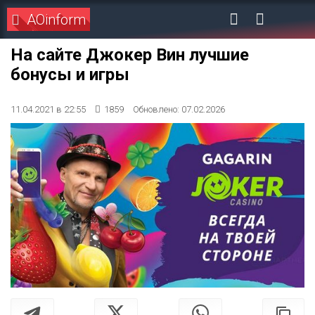
AOinform
На сайте Джокер Вин лучшие
бонусы и игры
11.04.2021 в 22:55
1859
Обновлено: 07.02.2026