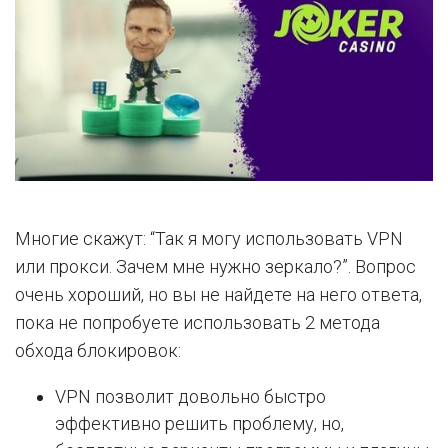
Многие скажут: “Так я могу использовать VPN
или прокси. Зачем мне нужно зеркало?”. Вопрос
очень хороший, но вы не найдете на него ответа,
пока не попробуете использовать 2 метода
обхода блокировок:
VPN позволит довольно быстро
эффективно решить проблему, но,