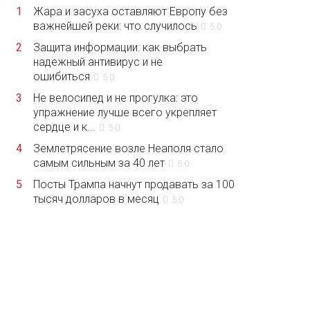
1
Жара и засуха оставляют Европу без
важнейшей реки: что случилось
5.0
2
Защита информации: как выбрать
надежный антивирус и не
ошибиться
5.0
3
Не велосипед и не прогулка: это
упражнение лучше всего укрепляет
сердце и к...
5.0
4
Землетрясение возле Неаполя стало
самым сильным за 40 лет
5.0
5
Посты Трампа начнут продавать за 100
тысяч долларов в месяц
5.0