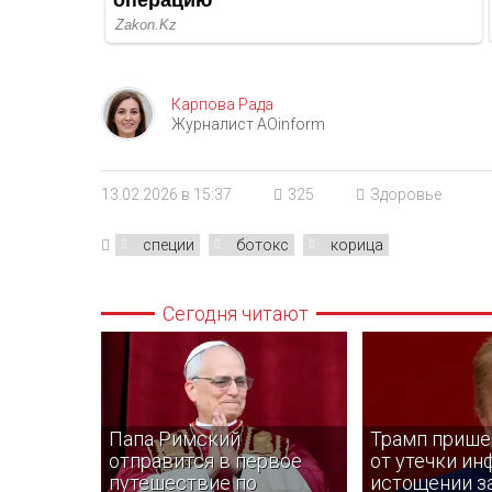
Карпова Рада
Журналист AOinform
13.02.2026 в 15:37
325
Здоровье
специи
ботокс
корица
Сегодня читают
Папа Римский
Трамп прише
отправится в первое
от утечки ин
путешествие по
истощении з