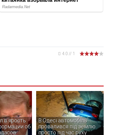
4.0
//
1
л в ярость
В Одесі автомобіль
формации об
провалився під землю
апасов
просто під час руху