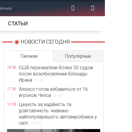
аненые
СТАТЬИ
НОВОСТИ СЕГОДНЯ
Свежие
Популярные
США перехватили более 50 судов
19:35
после возобновления блокады
Ирана
23
Алонсо готов избавиться от 16
17:32
игроков Челси
93
Цінують за надійність та
15:28
довговічність: названо
найпопулярнішого автовиробника у
світі
130