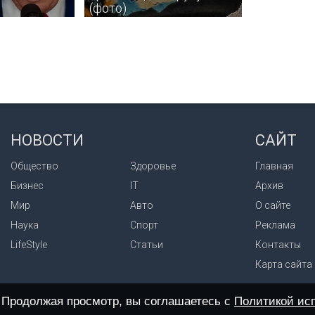
(фото)
одить от
На місце події одразу прибули
овников в
рятувальники ДСНС.
которые хотят
а вывести США
НОВОСТИ
САЙТ
м.
Общество
Здоровье
Главная
Бизнес
IT
Архив
Мир
Авто
О сайте
Наука
Спорт
Реклама
LifeStyle
Статьи
Контакты
Карта сайта
. Продолжая просмотр, вы соглашаетесь с
Политикой исп