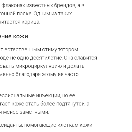
 флаконах известных брендов, а в
онной полке. Одним из таких
итается корица.
ение кожи
ают естественным стимулятором
оде не одно десятилетие. Она славится
ровать микроциркуляцию и делать
менно благодаря этому ее часто
ессиональные инъекции, но ее
ает коже стать более подтянутой, а
я менее заметными.
ксиданты, помогающие клеткам кожи