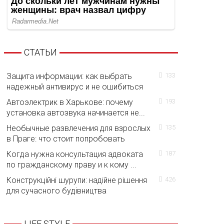
СТАТЬИ
Защита информации: как выбрать
133
надежный антивирус и не ошибиться
Автоэлектрик в Харькове: почему
193
установка автозвука начинается не...
Необычные развлечения для взрослых
135
в Праге: что стоит попробовать
Когда нужна консультация адвоката
187
по гражданскому праву и к кому ...
Конструкційні шурупи: надійне рішення
426
для сучасного будівництва
LIFE STYLE