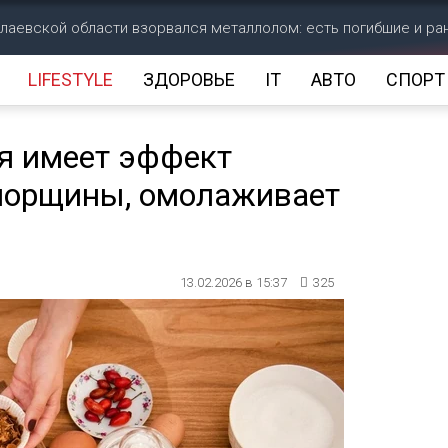
лаевской области взорвался металлолом: есть погибшие и р
LIFESTYLE
ЗДОРОВЬЕ
IT
АВТО
СПОРТ
ая имеет эффект
 морщины, омолаживает
13.02.2026 в 15:37
325