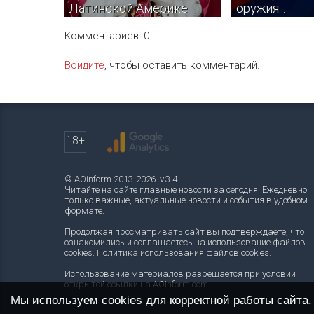
Латинской Америке
оружия...
Комментариев: 0
Войдите
, чтобы оставить комментарий.
Папа Римский Лев XIV в ноябре
Утечки могут исх
совершит Апостольское
антивоенных чин
путешествие в три страны
администрации, 
Латинской Америки — Уругвай,
заставить Трамп
Аргентину и Перу.
из войны с Ирано
18+
© AOinform 2013-2026. v.3.4
Читайте на сайте главные новости за сегодня. Ежедневно
только важные, актуальные новости и события в удобном
формате.
Продолжая просматривать сайт вы подтверждаете, что
ознакомились и соглашаетесь на использование файлов
cookies.
Политика использования файлов cookies
.
Использование материалов разрешается при условии
открытой ссылки на AOinform.com.
Мы используем cookies для корректной работы сайта