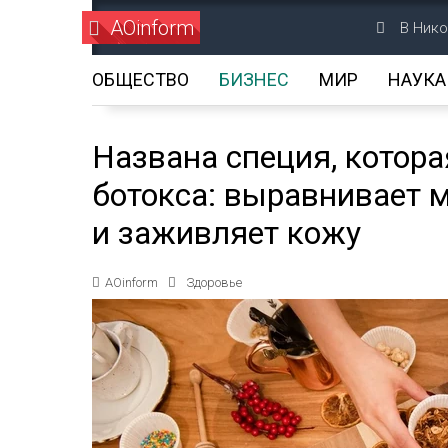
AOinform
В Нико
ОБЩЕСТВО
БИЗНЕС
МИР
НАУКА
Названа специя, котор
ботокса: выравнивает
и заживляет кожу
AOinform
Здоровье