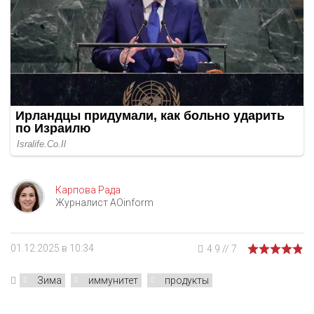
Карпова Рада
Журналист AOinform
01.12.2025 в 10:34
4.9
//
7
Зима
иммунитет
продукты