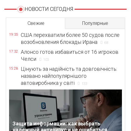
НОВОСТИ СЕГОДНЯ
Свежие
Популярные
США перехватили более 50 судов после
19:35
возобновления блокады Ирана
68
Алонсо готов избавиться от 16 игроков
17:32
Челси
103
Цінують за надійність та довговічність:
15:28
названо найпопулярнішого
автовиробника у світі
133
Защита информации: как выбрать
надежный антивирус и не ошибиться