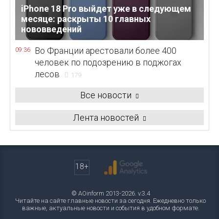
iPhone 18 Pro выйдет уже в следующем
месяце: раскрыты 10 главных
нововведений
Во Франции арестовали более 400
09:36
человек по подозрению в поджогах
лесов
179
Все новости
Лента новостей
18+
© AOinform 2013-2026. v.3.4
Читайте на сайте главные новости за сегодня. Ежедневно только
важные, актуальные новости и события в удобном формате.