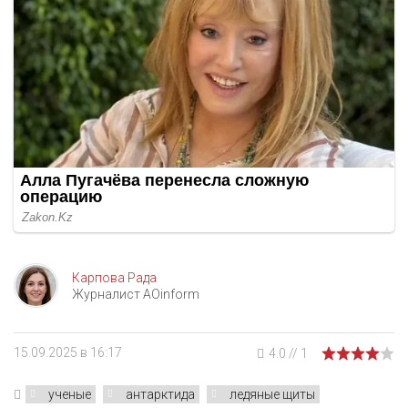
Карпова Рада
Журналист AOinform
15.09.2025 в 16:17
4.0
//
1
ученые
антарктида
ледяные щиты