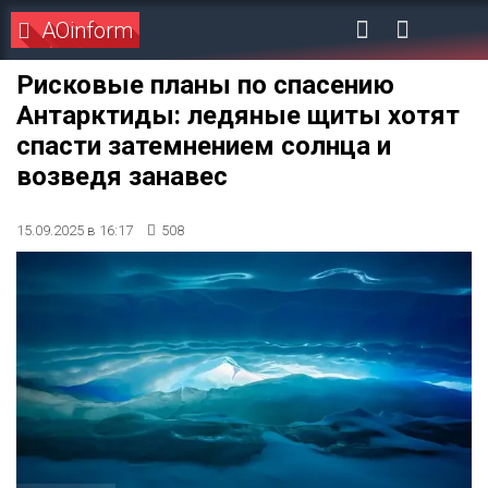
AOinform
Рисковые планы по спасению
Антарктиды: ледяные щиты хотят
спасти затемнением солнца и
возведя занавес
15.09.2025 в 16:17
508