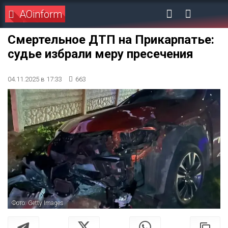
AOinform
Смертельное ДТП на Прикарпатье:
судье избрали меру пресечения
04.11.2025 в 17:33
663
Фото: Getty Images