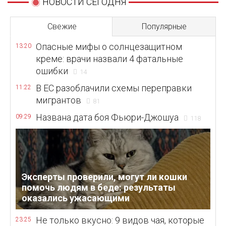
НОВОСТИ СЕГОДНЯ
Свежие
Популярные
Опасные мифы о солнцезащитном
13:20
креме: врачи назвали 4 фатальные
ошибки
14
В ЕС разоблачили схемы переправки
11:22
мигрантов
81
Названа дата боя Фьюри-Джошуа
09:29
118
Эксперты проверили, могут ли кошки
помочь людям в беде: результаты
оказались ужасающими
Не только вкусно: 9 видов чая, которые
23:25