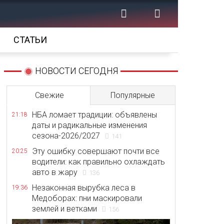
СТАТЬИ
НОВОСТИ СЕГОДНЯ
Свежие
Популярные
НБА ломает традиции: объявлены
21:18
даты и радикальные изменения
сезона-2026/2027
141
Эту ошибку совершают почти все
20:25
водители: как правильно охлаждать
авто в жару
136
Незаконная вырубка леса в
19:36
Медоборах: пни маскировали
землей и ветками
156