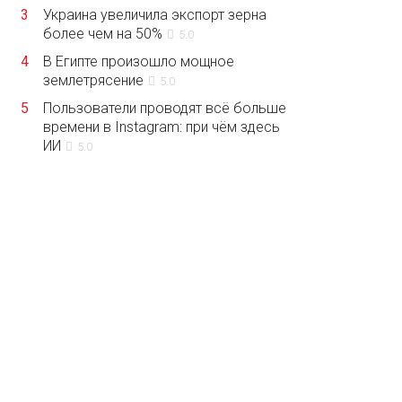
3
Украина увеличила экспорт зерна
более чем на 50%
5.0
4
В Египте произошло мощное
землетрясение
5.0
5
Пользователи проводят всё больше
времени в Instagram: при чём здесь
ИИ
5.0