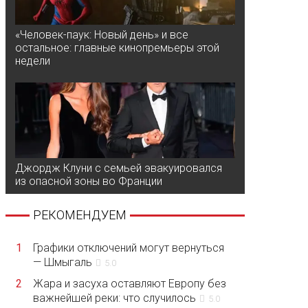
«Человек-паук: Новый день» и все
остальное: главные кинопремьеры этой
недели
Джордж Клуни с семьей эвакуировался
из опасной зоны во Франции
РЕКОМЕНДУЕМ
1
Графики отключений могут вернуться
— Шмыгаль
5.0
2
Жара и засуха оставляют Европу без
важнейшей реки: что случилось
5.0