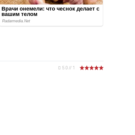
5.0
//
1