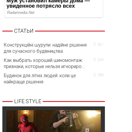
СТАТЬИ
Конструкційні шурупи: надійне рішення
261
для сучасного будівництва
Как выбрать хороший шиномонтаж:
259
признаки, которые нельзя игнориро...
Будинок для літніх людей: коли це
789
найкраще рішення
LIFE STYLE