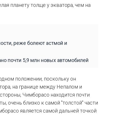
елая планету толще у экватора, чем на
ности, реже болеют астмой и
ано почти 5,9 млн новых автомобилей
годном положении, поскольку он
тора, на границе между Непалом и
 стороны, Чимборасо находится почти
ты, очень близко к самой "толстой" части
имборасо является самой дальней точкой