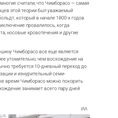
 многие считали, что Чимборасо — самая
нцев этой теории был уважаемый
ольдт, который в начале 1800-х годов
риключение провалилось, когда
та, носовые кровотечения и другие
ршину Чимборасо все еще является
нее утомительно, чем восхождение на
ычно требуется 10-дневный переход до
изации и изнурительный семи-
 же время Чимборасо можно покорить
хождение занимает всего пару дней.