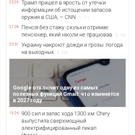
Трамп пришел в ярость от утечки
23:29
информации об истощении запасов
оружия в США, — CNN
171
Пенсія без стажу: скільки отримає
21:28
пенсіонер, який ніколи не працював
153
Украину накроют дожди и грозы: погода
20:31
на выходных
138
Google отключит одну из самых
полезных функций Gmail: что изменится
в 2027 году
900 сил и запас хода 1300 км: Chery
15:26
выпустила сверхмощный
электрифицированный пикап