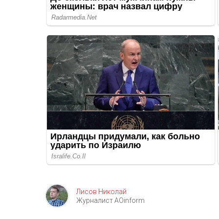
Лисов Николай
Журналист AOinform