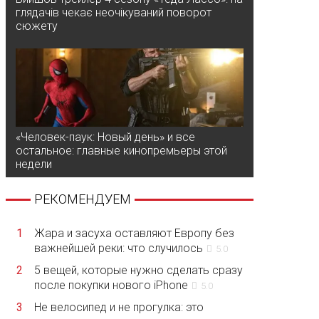
глядачів чекає неочікуваний поворот
сюжету
«Человек-паук: Новый день» и все
остальное: главные кинопремьеры этой
недели
РЕКОМЕНДУЕМ
1
Жара и засуха оставляют Европу без
важнейшей реки: что случилось
5.0
2
5 вещей, которые нужно сделать сразу
после покупки нового iPhone
5.0
3
Не велосипед и не прогулка: это