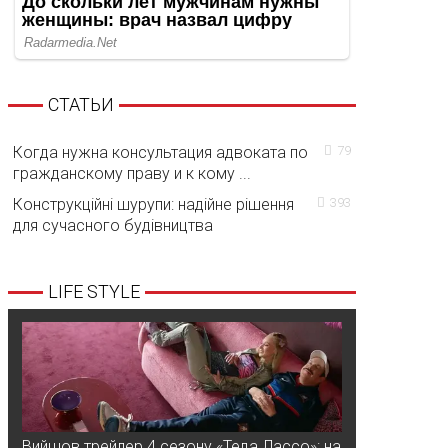
СТАТЬИ
Когда нужна консультация адвоката по
79
гражданскому праву и к кому ...
Конструкційні шурупи: надійне рішення
393
для сучасного будівництва
LIFE STYLE
Вийшов трейлер 4 сезону «Теда Лассо»: на