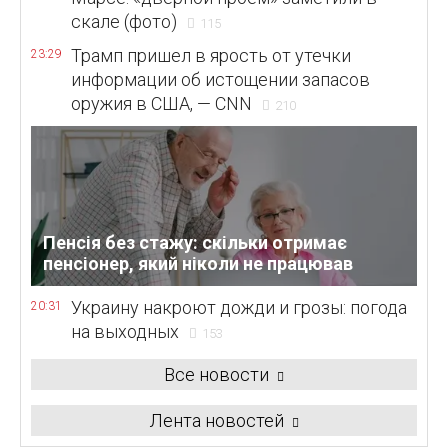
скале (фото)
115
Трамп пришел в ярость от утечки
23:29
информации об истощении запасов
оружия в США, — CNN
210
Пенсія без стажу: скільки отримає
пенсіонер, який ніколи не працював
Украину накроют дожди и грозы: погода
20:31
на выходных
153
Все новости
Лента новостей