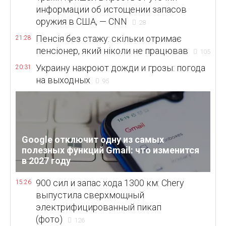
информации об истощении запасов
оружия в США, — CNN
28
Пенсія без стажу: скільки отримає
21:28
пенсіонер, який ніколи не працював
105
Украину накроют дожди и грозы: погода
20:31
на выходных
95
Google отключит одну из самых
полезных функций Gmail: что изменится
в 2027 году
900 сил и запас хода 1300 км: Chery
15:26
выпустила сверхмощный
электрифицированный пикап
(фото)
126