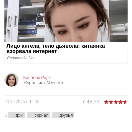
Карпова Рада
Журналист AOinform
23.12.2025 в 14:35
4.6
//
5
дом
сериал
друзья