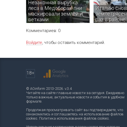
Незаконная вырубка
леса в Медоборах: пни
Италию снов
маскировали землей и
землетрясени
ветками
раз в районе
Комментариев: 0
Войдите
, чтобы оставить комментарий.
В Тернопольской области
Толчки почувств
правоохранители разоблачили
нескольких пров
группу, которая незаконно
предварительно 
вырубала деревья на территории
пострадавших ил
природного заповедника
нет.
18+
Медоборы.
© AOinform 2013-2026. v.3.4
Читайте на сайте главные новости за сегодня. Ежедневно
только важные, актуальные новости и события в удобном
формате.
Продолжая просматривать сайт вы подтверждаете, что
ознакомились и соглашаетесь на использование файлов
cookies.
Политика использования файлов cookies
.
Использование материалов разрешается при условии