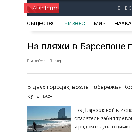
AOinform
В О
ОБЩЕСТВО
БИЗНЕС
МИР
НАУКА
На пляжи в Барселоне 
AOinform
Мир
В двух городах, возле побережья Ко
купаться
Под Барселоной в Испа
спасатель забил тревог
и рядом с купающимис