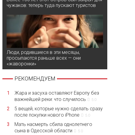
чужаков: теперь туда пускают туристов
Люди, родившиеся в эти месяцы,
просыпаются раньше всех — они
«жаворонки»
РЕКОМЕНДУЕМ
1
Жара и засуха оставляют Европу без
важнейшей реки: что случилось
5.0
2
5 вещей, которые нужно сделать сразу
после покупки нового iPhone
5.0
3
Мать насмерть сбила однолетнего
сына в Одесской области
5.0