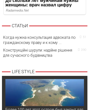
СТАТЬИ
Когда нужна консультация адвоката по
51
гражданскому праву и к кому ...
Конструкційні шурупи: надійне рішення
390
для сучасного будівництва
LIFE STYLE
Более 100 лет этот остров был закрыт для