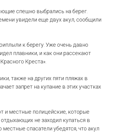
ающие спешно выбрались на берег.
емени увидели еще двух акул, сообщили
приплыли к берегу. Уже очень давно
видел плавники, и как они рассекают
Красного Креста».
ки, также на других пяти пляжах в
чает запрет на купание в этих участках
ют и местные полицейские, которые
и отдыхающих не заходил купаться в
ко местные спасатели убедятся, что акул