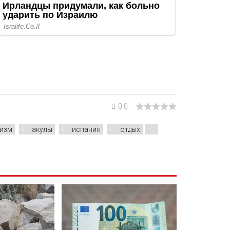
0.0
ризм
акулы
испания
отдых