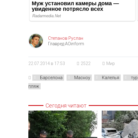
Степанов Руслан
Главред AOinform
22.07.2014 в 17:53
2522
Мир
Барселона
Масноу
Калелья
ту
пляж
Сегодня читают