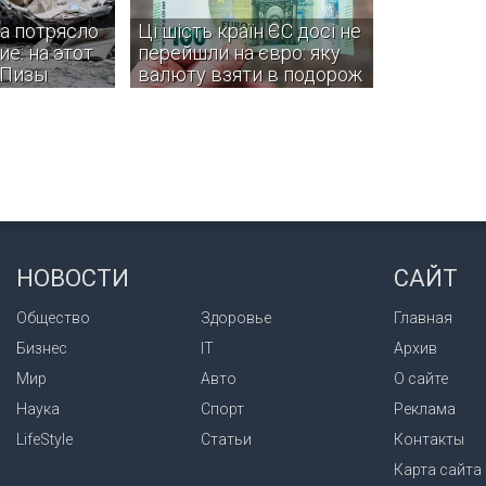
а потрясло
Ці шість країн ЄС досі не
е: на этот
перейшли на євро: яку
 Пизы
валюту взяти в подорож
овали жители
Деякі з цих країн навіть не
инций, однако
планують вступати в єврозону.
информации о
и разрушениях
НОВОСТИ
САЙТ
Общество
Здоровье
Главная
Бизнес
IT
Архив
Мир
Авто
О сайте
Наука
Спорт
Реклама
LifeStyle
Статьи
Контакты
Карта сайта