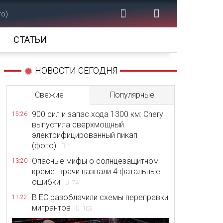
то)
СТАТЬИ
НОВОСТИ СЕГОДНЯ
Свежие
Популярные
900 сил и запас хода 1300 км: Chery
15:26
выпустила сверхмощный
электрифицированный пикап
(фото)
1
Опасные мифы о солнцезащитном
13:20
креме: врачи назвали 4 фатальные
ошибки
74
В ЕС разоблачили схемы переправки
11:22
мигрантов
103