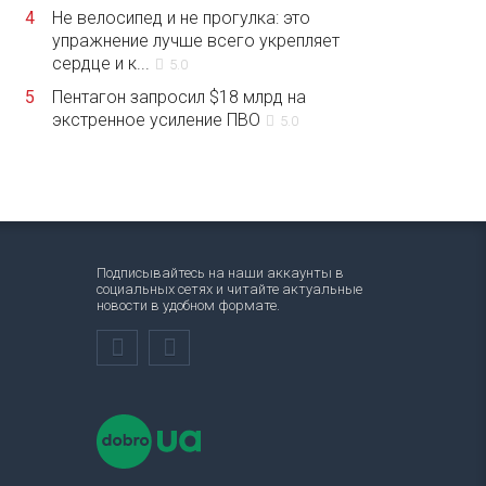
4
Не велосипед и не прогулка: это
упражнение лучше всего укрепляет
сердце и к...
5.0
5
Пентагон запросил $18 млрд на
экстренное усиление ПВО
5.0
Подписывайтесь на наши аккаунты в
социальных сетях и читайте актуальные
новости в удобном формате.