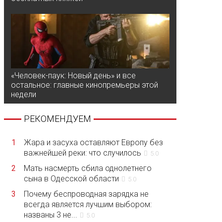
«Человек-паук: Новый день» и все
остальное: главные кинопремьеры этой
недели
РЕКОМЕНДУЕМ
1
Жара и засуха оставляют Европу без
важнейшей реки: что случилось
5.0
2
Мать насмерть сбила однолетнего
сына в Одесской области
5.0
3
Почему беспроводная зарядка не
всегда является лучшим выбором:
названы 3 не...
5.0