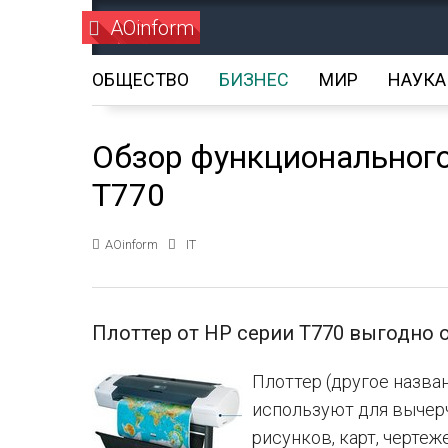
AOinform
ОБЩЕСТВО
БИЗНЕС
МИР
НАУКА
Обзор функционального
T770
AOinform
IT
Плоттер от HP серии T770 выгодно 
Плоттер (другое назва
используют для вычер
рисунков, карт, черте