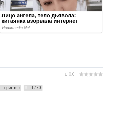
0.0
принтер
T770