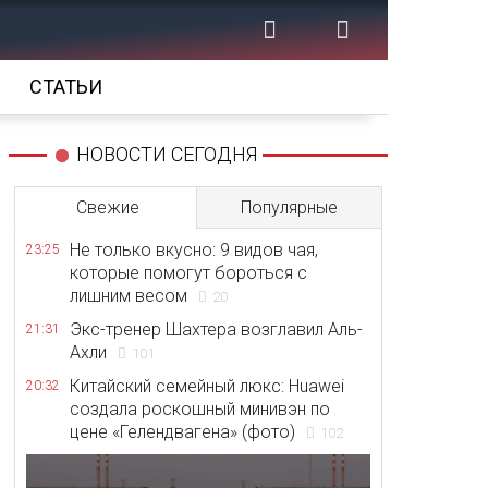
СТАТЬИ
НОВОСТИ СЕГОДНЯ
Свежие
Популярные
Не только вкусно: 9 видов чая,
23:25
которые помогут бороться с
лишним весом
20
Экс-тренер Шахтера возглавил Аль-
21:31
Ахли
101
Китайский семейный люкс: Huawei
20:32
создала роскошный минивэн по
цене «Гелендвагена» (фото)
102