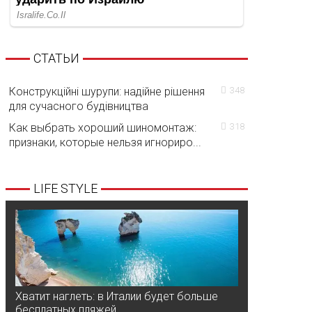
СТАТЬИ
Конструкційні шурупи: надійне рішення
348
для сучасного будівництва
Как выбрать хороший шиномонтаж:
318
признаки, которые нельзя игнориро...
LIFE STYLE
Хватит наглеть: в Италии будет больше
бесплатных пляжей