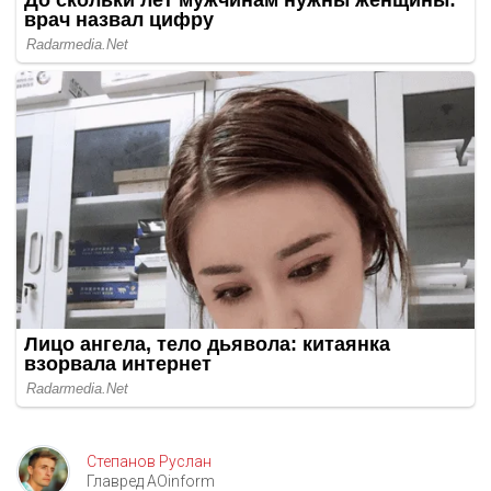
Степанов Руслан
Главред AOinform