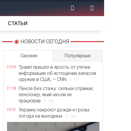
СТАТЬИ
НОВОСТИ СЕГОДНЯ
Свежие
Популярные
Трамп пришел в ярость от утечки
23:29
информации об истощении запасов
оружия в США, — CNN
171
Пенсія без стажу: скільки отримає
21:28
пенсіонер, який ніколи не
працював
153
Украину накроют дожди и грозы:
20:31
погода на выходных
138