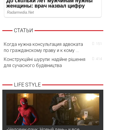
СТАТЬИ
Когда нужна консультация адвоката
151
по гражданскому праву и к кому ...
Конструкційні шурупи: надійне рішення
414
для сучасного будівництва
LIFE STYLE
«Человек-паук: Новый день» и все