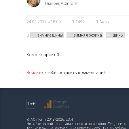
Главред AOinform
24.03.2017 в 18:09
1499
Авто
зимние шины
зимняя резина
шины
Комментариев: 0
Войдите
, чтобы оставить комментарий.
18+
© AOinform 2013-2026. v.3.4
Читайте на сайте главные новости за сегодня. Ежедневно
только важные, актуальные новости и события в удобном