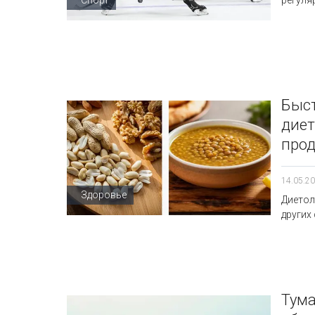
регуля
Быст
диет
прод
14.05.20
Здоровье
Диетол
других
Тума