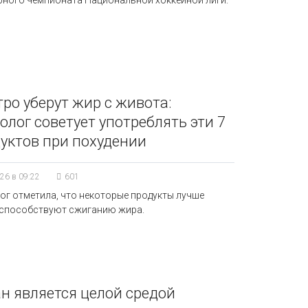
рного чемпионата Национальной хоккейной лиги.
ро уберут жир с живота:
олог советует употреблять эти 7
уктов при похудении
26 в 09:22
601
ог отметила, что некоторые продукты лучше
 способствуют сжиганию жира.
н является целой средой