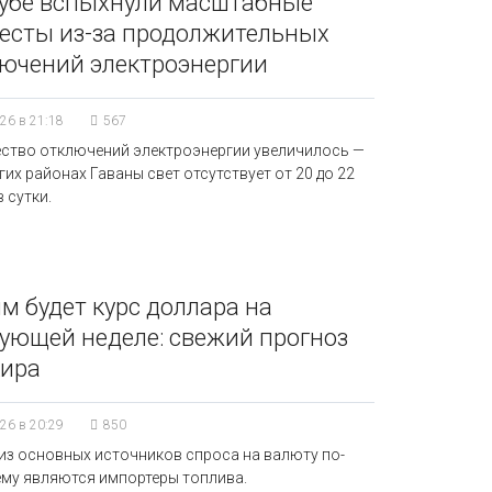
убе вспыхнули масштабные
есты из-за продолжительных
ючений электроэнергии
26 в 21:18
567
ство отключений электроэнергии увеличилось —
гих районах Гаваны свет отсутствует от 20 до 22
 сутки.
м будет курс доллара на
ующей неделе: свежий прогноз
кира
26 в 20:29
850
из основных источников спроса на валюту по-
му являются импортеры топлива.