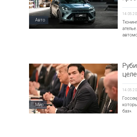
14.05.20
Авто
Тюнинг
ателье 
автомо
Руби
целе
14.05.20
Госсек
Мир
которы
баз».