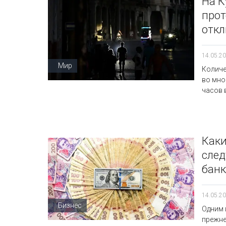
На К
прот
откл
14.05.20
Мир
Количе
во мно
часов в
Каки
след
бан
14.05.20
Бизнес
Одним 
прежне