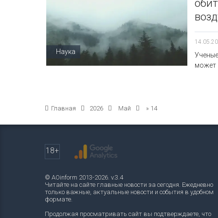
обит
возд
14.05.20
Наука
Ученые
может 
Главная
2026
Май
»
14
18+
© AOinform 2013-2026. v.3.4
Читайте на сайте главные новости за сегодня. Ежедневно
только важные, актуальные новости и события в удобном
формате.
Продолжая просматривать сайт вы подтверждаете, что