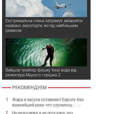
Екстремальна спека затримує авіарейси:
названо аеропорти, які під найбільшим
ризиком
Вийшов трейлер фільму Хижі води від
режисера Міцного горішка 2
РЕКОМЕНДУЕМ
1
Жара и засуха оставляют Европу без
важнейшей реки: что случилось
5.0
2
Не велосипед и не прогулка: это