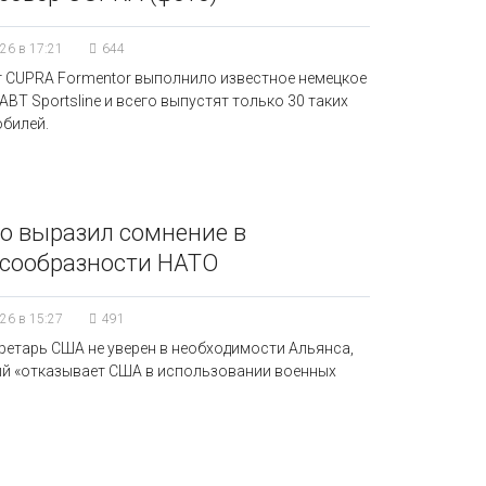
26 в 17:21
644
 CUPRA Formentor выполнило известное немецкое
ABT Sportsline и всего выпустят только 30 таких
билей.
о выразил сомнение в
сообразности НАТО
26 в 15:27
491
ретарь США не уверен в необходимости Альянса,
й «отказывает США в использовании военных