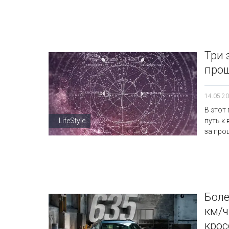
Три 
прош
14.05.20
В этот
LifeStyle
путь к
за про
Боле
км/ч
крос