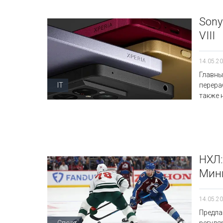
Sony
VIII
14.05.20
Главны
IT
перера
также 
НХЛ:
Мин
14.05.20
Предла
Спорт