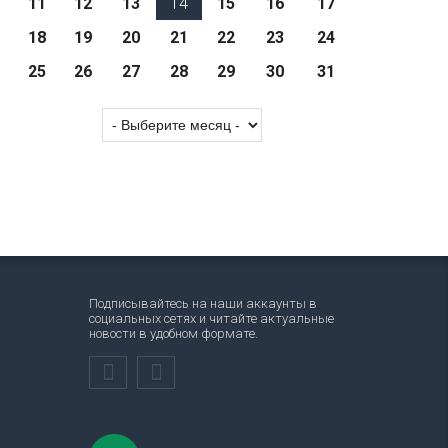
11
12
13
14
15
16
17
18
19
20
21
22
23
24
25
26
27
28
29
30
31
Подписывайтесь на наши аккаунты в
социальных сетях и читайте актуальные
новости в удобном формате.