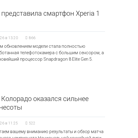
 представила смартфон Xperia 1
26 в 13:20
866
м обновлением модели стала полностью
ботанная телефотокамера с большим сенсором, а
новейший процессор Snapdragon 8 Elite Gen 5.
 Колорадо оказался сильнее
несоты
26 в 11:25
522
гаем вашему вниманию результаты и обзор матча