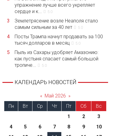
упражнение лучше всего укрепляет
сердце и к...
5.0
3
Землетрясение возле Неаполя стало
самым сильным за 40 лет
5.0
4
Посты Трампа начнут продавать за 100
тысяч долларов в месяц
5.0
5
Пыль из Сахары удобряет Амазонию:
как пустыня спасает самый большой
тропиче...
5.0
КАЛЕНДАРЬ НОВОСТЕЙ
«
Май 2026
»
Пн
Вт
Ср
Чт
Пт
Сб
Вс
1
2
3
4
5
6
7
8
9
10