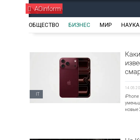
AOinform
ОБЩЕСТВО
БИЗНЕС
МИР
НАУКА
Каки
изве
смар
14.05.20
IT
iPhone
уменьш
новые 