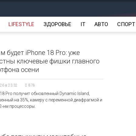
LIFESTYLE
ЗДОРОВЬЕ
IT
АВТО
СПОРТ
м будет iPhone 18 Pro: уже
стны ключевые фишки главного
тфона осени
26 в 23:32
878
 18 Pro получит обновленный Dynamic Island,
енный на 35%, камеру с переменной диафрагмой и
2‑нм процессоры.