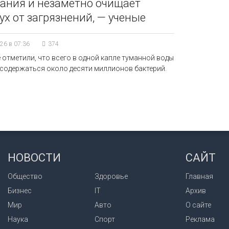
ания и незаметно очищает
ух от загрязнений, — ученые
26 в 07:36
374
 отметили, что всего в одной капле туманной воды
содержаться около десяти миллионов бактерий.
НОВОСТИ
САЙТ
Общество
Здоровье
Главная
Бизнес
IT
Архив
Мир
Авто
О сайте
Наука
Спорт
Реклама