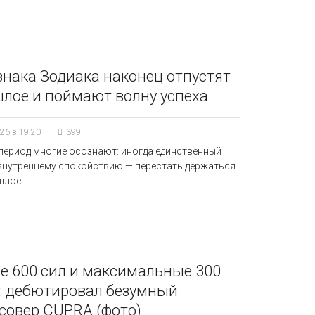
знака Зодиака наконец отпустят
лое и поймают волну успеха
26 в 19:20
399
 период многие осознают: иногда единственный
 внутреннему спокойствию — перестать держаться
шлое.
е 600 сил и максимальные 300
: дебютировал безумный
совер CUPRA (фото)