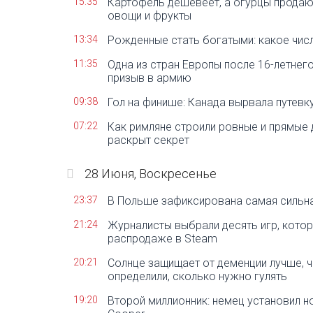
15:35
Картофель дешевеет, а огурцы продают
овощи и фрукты
13:34
Рожденные стать богатыми: какое числ
11:35
Одна из стран Европы после 16-летне
призыв в армию
09:38
Гол на финише: Канада вырвала путевк
07:22
Как римляне строили ровные и прямые 
раскрыт секрет
28 Июня, Воскресенье
23:37
В Польше зафиксирована самая сильна
21:24
Журналисты выбрали десять игр, котор
распродаже в Steam
20:21
Солнце защищает от деменции лучше, ч
определили, сколько нужно гулять
19:20
Второй миллионник: немец установил н