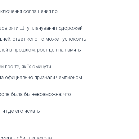
аключения соглашения по
довіряти ШІ у плануванні подорожей
ешней: ответ кого-то может успокоить
лей в прошлом: рост цен на память
й про те, як їх оминути
ела официально признали чемпионом
вропе была бы невозможна: что
 и где его искать
смерть сбил пешехода