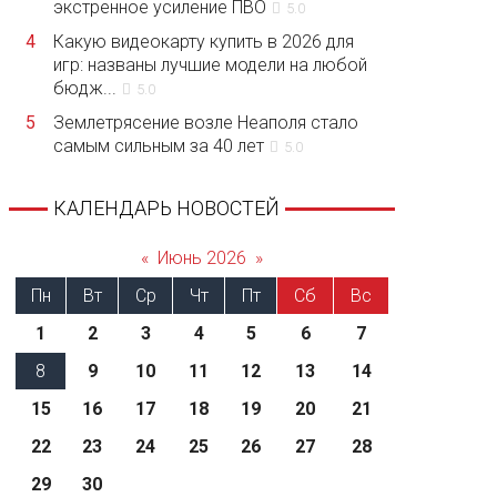
экстренное усиление ПВО
5.0
4
Какую видеокарту купить в 2026 для
игр: названы лучшие модели на любой
бюдж...
5.0
5
Землетрясение возле Неаполя стало
самым сильным за 40 лет
5.0
КАЛЕНДАРЬ НОВОСТЕЙ
«
Июнь 2026
»
Пн
Вт
Ср
Чт
Пт
Сб
Вс
1
2
3
4
5
6
7
8
9
10
11
12
13
14
15
16
17
18
19
20
21
22
23
24
25
26
27
28
29
30