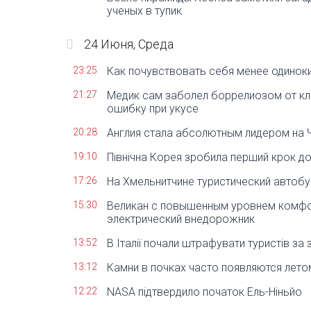
ученых в тупик
24 Июня, Среда
23:25
Как почувствовать себя менее одинок
21:27
Медик сам заболел боррелиозом от кл
ошибку при укусе
20:28
Англия стала абсолютным лидером на 
19:10
Північна Корея зробила перший крок д
17:26
На Хмельнитчине туристический автобу
15:30
Великан с повышенным уровнем комфо
электрический внедорожник
13:52
В Італії почали штрафувати туристів за 
13:12
Камни в почках часто появляются летом
12:22
NASA підтвердило початок Ель-Ніньйо