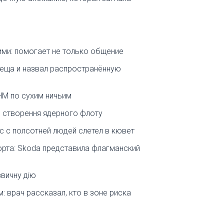
ими: помогает не только общение
еща и назвал распространённую
ЧМ по сухим ничьим
о створення ядерного флоту
с с полсотней людей слетел в кювет
рта: Skoda представила флагманский
звичну дію
: врач рассказал, кто в зоне риска