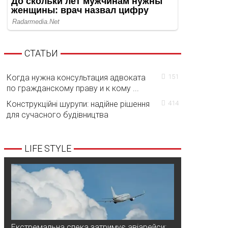
СТАТЬИ
Когда нужна консультация адвоката
151
по гражданскому праву и к кому ...
Конструкційні шурупи: надійне рішення
414
для сучасного будівництва
LIFE STYLE
Екстремальна спека затримує авіарейси: