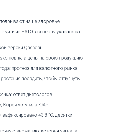
о подрывают наше здоровье
выйти из НАТО: эксперты указали на
кой версии Qashqai
езко подняла цены на свою продукцию
 года: прогноз для валютного рынка
 растения посадить, чтобы отпугнуть
сянка: ответ диетологов
и, Корея уступила ЮАР
 зафиксировано 43,8 °C, десятки
дочную аномалию, которая загнала