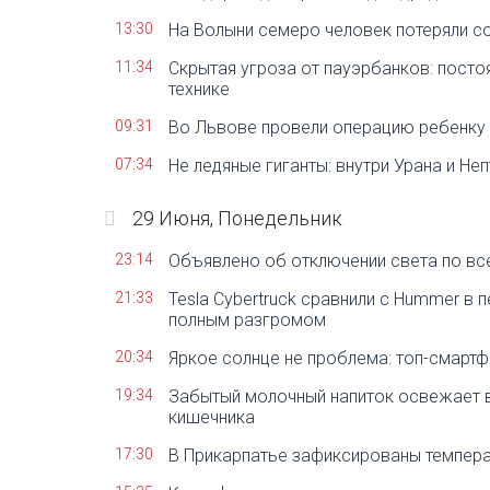
13:30
На Волыни семеро человек потеряли со
11:34
Скрытая угроза от пауэрбанков: посто
технике
09:31
Во Львове провели операцию ребенку 
07:34
Не ледяные гиганты: внутри Урана и Н
29 Июня, Понедельник
23:14
Объявлено об отключении света по вс
21:33
Tesla Cybertruck сравнили с Hummer в 
полным разгромом
20:34
Яркое солнце не проблема: топ-смартф
19:34
Забытый молочный напиток освежает 
кишечника
17:30
В Прикарпатье зафиксированы темпер