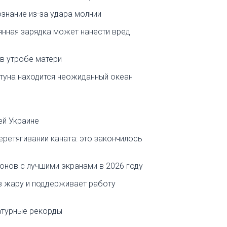
знание из-за удара молнии
янная зарядка может нанести вред
в утробе матери
ептуна находится неожиданный океан
ей Украине
перетягивании каната: это закончилось
онов с лучшими экранами в 2026 году
в жару и поддерживает работу
атурные рекорды