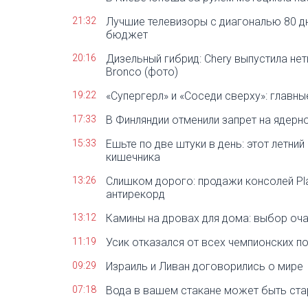
21:32
Лучшие телевизоры с диагональю 80 д
бюджет
20:16
Дизельный гибрид: Chery выпустила нет
Bronco (фото)
19:22
«Супергерл» и «Соседи сверху»: главн
17:33
В Финляндии отменили запрет на ядерн
15:33
Ешьте по две штуки в день: этот летни
кишечника
13:26
Слишком дорого: продажи консолей Pla
антирекорд
13:12
Камины на дровах для дома: выбор оча
11:19
Усик отказался от всех чемпионских п
09:29
Израиль и Ливан договорились о мире
07:18
Вода в вашем стакане может быть ста