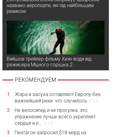
названо аеропорти, які під найбільшим
ризиком
Вийшов трейлер фільму Хижі води від
режисера Міцного горішка 2
РЕКОМЕНДУЕМ
1
Жара и засуха оставляют Европу без
важнейшей реки: что случилось
5.0
2
Не велосипед и не прогулка: это
упражнение лучше всего укрепляет
сердце и к...
5.0
3
Пентагон запросил $18 млрд на