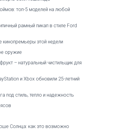
юймов: топ-5 моделей на любой
ипичный рамный пикап в стиле Ford
ые кинопремьеры этой недели
ое оружие
й фрукт – натуральный чистильщик для
yStation и Xbox обновили 25-летний
га под стиль, тепло и надежность
оясов
рше Солнца: как это возможно