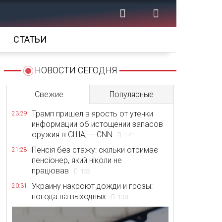
СТАТЬИ
НОВОСТИ СЕГОДНЯ
Свежие
Популярные
Трамп пришел в ярость от утечки
23:29
информации об истощении запасов
оружия в США, — CNN
171
Пенсія без стажу: скільки отримає
21:28
пенсіонер, який ніколи не
працював
153
Украину накроют дожди и грозы:
20:31
погода на выходных
138