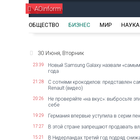
AOinform
ОБЩЕСТВО
БИЗНЕС
МИР
НАУКА
30 Июня, Вторник
23:39
Новый Samsung Galaxy назвали «самы
года
21:28
С сотнями крокодилов: представлен с
Renault (видео)
20:26
Не проверяйте «на вкус»: выбросьте эт
себе
19:29
Германия впервые уступила в серии пе
17:27
В этой стране запрещают продавать в
15:21
В Нидерландах третий год подряд сниж