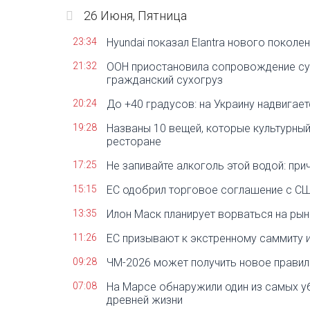
26 Июня, Пятница
23:34
Hyundai показал Elantra нового поколе
21:32
ООН приостановила сопровождение суд
гражданский сухогруз
20:24
До +40 градусов: на Украину надвигает
19:28
Названы 10 вещей, которые культурный
ресторане
17:25
Не запивайте алкоголь этой водой: при
15:15
ЕС одобрил торговое соглашение с С
13:35
Илон Маск планирует ворваться на ры
11:26
ЕС призывают к экстренному саммиту 
09:28
ЧМ-2026 может получить новое правил
07:08
На Марсе обнаружили один из самых 
древней жизни