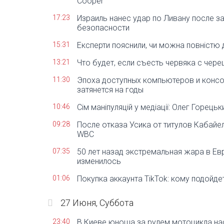
Cooper
17:23
Израиль нанес удар по Ливану после з
безопасности
15:31
Експерти пояснили, чи можна повністю 
13:21
Что будет, если съесть червяка с чер
11:30
Эпоха доступных компьютеров и консо
затянется на годы
10:46
Сім маніпуляцій у медіації: Олег Горецьки
09:28
После отказа Усика от титулов Кабай
WBC
07:35
50 лет назад экстремальная жара в Е
изменилось
01:06
Покупка аккаунта TikTok: кому подойдет
27 Июня, Суббота
23:40
В Киеве юноша за рулем мотоцикла на