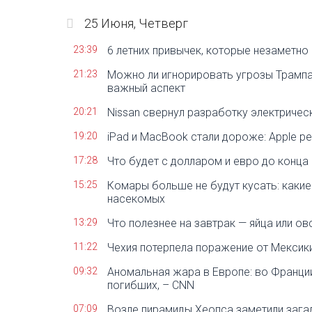
25 Июня, Четверг
23:39
6 летних привычек, которые незаметн
21:23
Можно ли игнорировать угрозы Трампа 
важный аспект
20:21
Nissan свернул разработку электричес
19:20
iPad и MacBook стали дороже: Apple р
17:28
Что будет с долларом и евро до конца
15:25
Комары больше не будут кусать: какие
насекомых
13:29
Что полезнее на завтрак — яйца или ов
11:22
Чехия потерпела поражение от Мексик
09:32
Аномальная жара в Европе: во Франции
погибших, – CNN
07:09
Возле пирамиды Хеопса заметили зага