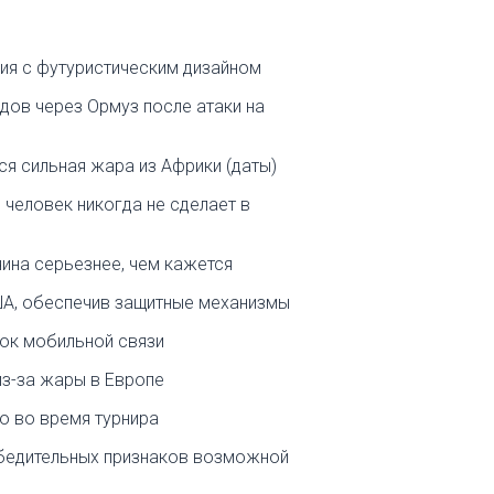
ния с футуристическим дизайном
ов через Ормуз после атаки на
ся сильная жара из Африки (даты)
 человек никогда не сделает в
чина серьезнее, чем кажется
ША, обеспечив защитные механизмы
нок мобильной связи
из-за жары в Европе
о во время турнира
убедительных признаков возможной